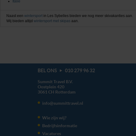
Italië
Naast een
wintersport
in Les Sybelles bieden we nog meer skivakanties aan.
Wij bieden altijd
wintersport met skipas
aan.
BEL ONS
010 279 96 32
Summit Travel B.V.
Oostplein 420
3061 CH
Rotterdam
info@summittravel.nl
Wie zijn wij?
Bedrijfsinformatie
Vacatures