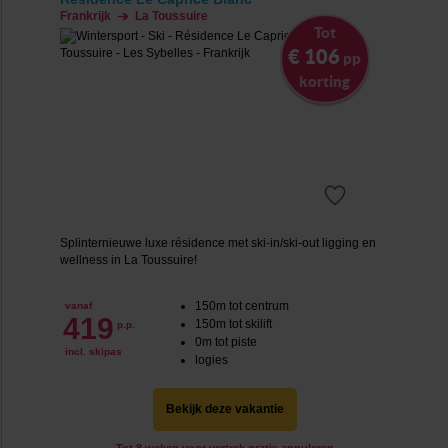
Frankrijk
La Toussuire
Tot
€ 106
pp
korting
Splinternieuwe luxe résidence met ski-in/ski-out ligging en
wellness in La Toussuire!
150m tot centrum
vanaf
419
150m tot skilift
p.p.
0m tot piste
incl. skipas
logies
Bekijk deze vakantie