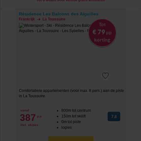
Tot 8 weken voor vertrek gratis annuleren
Résidence Les Balcons des Aiguilles
Frankrijk
La Toussuire
Tot
€ 79
pp
korting
Comfortabele appartementen (voor max. 8 pers.) aan de piste
in La Toussuire.
800m tot centrum
vanaf
387
150m tot skilift
7
p.p.
,8
0m tot piste
incl. skipas
logies