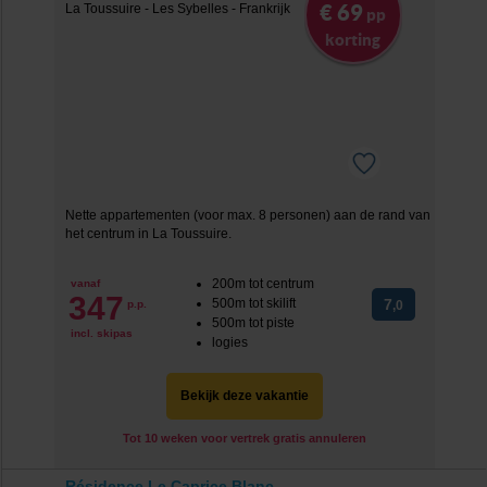
€ 69
pp
korting
Nette appartementen (voor max. 8 personen) aan de rand van
het centrum in La Toussuire.
200m tot centrum
vanaf
347
500m tot skilift
7
p.p.
,0
500m tot piste
incl. skipas
logies
Bekijk deze vakantie
Tot 10 weken voor vertrek gratis annuleren
Résidence Le Caprice Blanc