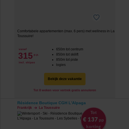
Comfortabele appartementen (max. 6 pers) met wellness in La
Toussuire!
650m tot centrum
vanaf
315
850m tot skilift
p.p.
850m tot piste
incl. skipas
logies
Bekijk deze vakantie
Tot 8 weken voor vertrek gratis annuleren
Résidence Boutique CGH L'Alpaga
Frankrijk
La Toussuire
Tot
€ 137
pp
korting