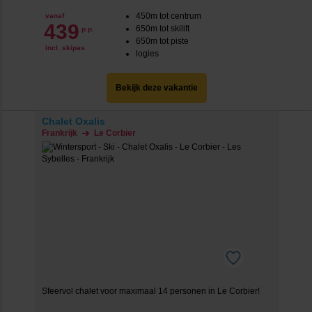
450m tot centrum
vanaf
439
650m tot skilift
p.p.
650m tot piste
incl. skipas
logies
Bekijk deze vakantie
Chalet Oxalis
Frankrijk
Le Corbier
Sfeervol chalet voor maximaal 14 personen in Le Corbier!