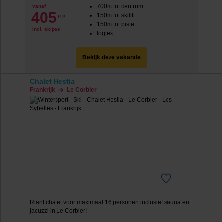
700m tot centrum
vanaf
405
150m tot skilift
p.p.
150m tot piste
incl. skipas
logies
Bekijk deze vakantie
Chalet Hestia
Frankrijk
Le Corbier
Riant chalet voor maximaal 16 personen inclusief sauna en
jacuzzi in Le Corbier!