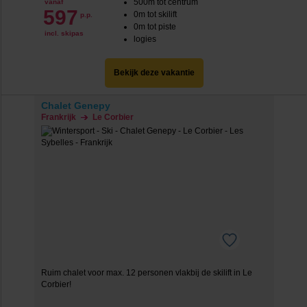
500m tot centrum
vanaf
597
0m tot skilift
p.p.
0m tot piste
incl. skipas
logies
Bekijk deze vakantie
Chalet Genepy
Frankrijk
Le Corbier
Ruim chalet voor max. 12 personen vlakbij de skilift in Le
Corbier!