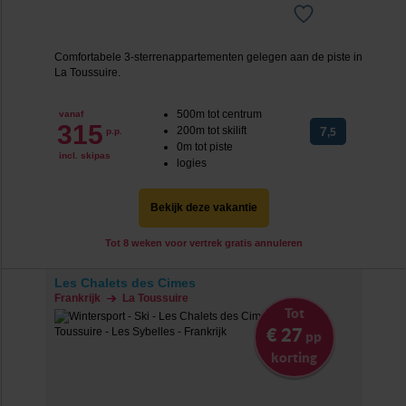
Comfortabele 3-sterrenappartementen gelegen aan de piste in
La Toussuire.
500m tot centrum
vanaf
315
200m tot skilift
7
p.p.
,5
0m tot piste
incl. skipas
logies
Bekijk deze vakantie
Tot 8 weken voor vertrek gratis annuleren
Les Chalets des Cimes
Frankrijk
La Toussuire
Tot
€ 27
pp
korting