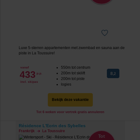
Luxe 5-sterren appartementen met zwembad en sauna aan de
piste in La Toussuire!
550m tot centrum
vanaf
433
200m tot skilift
8
p.p.
,2
200m tot piste
incl. skipas
logies
Bekijk deze vakantie
Tot 6 weken voor vertrek gratis annuleren
Résidence L'Ecrin des Sybelles
Frankrijk
La Toussuire
Tot