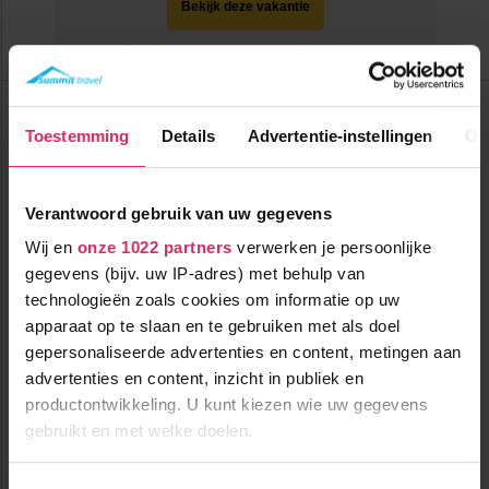
Bekijk deze vakantie
Tot 10 weken voor vertrek gratis annuleren
Résidence Les Hauts de Comborcière
Frankrijk
La Toussuire
Tot
Toestemming
Details
Advertentie-instellingen
Ov
€ 84
pp
korting
Verantwoord gebruik van uw gegevens
Wij en
onze 1022 partners
verwerken je persoonlijke
gegevens (bijv. uw IP-adres) met behulp van
technologieën zoals cookies om informatie op uw
apparaat op te slaan en te gebruiken met als doel
gepersonaliseerde advertenties en content, metingen aan
Knusse appartementen (max. 8 personen) met ideale ligging
advertenties en content, inzicht in publiek en
t.o.v. de skilift, piste en het centrum van La Toussuire!
productontwikkeling. U kunt kiezen wie uw gegevens
gebruikt en met welke doelen.
100m tot centrum
vanaf
367
100m tot skilift
7
p.p.
,6
0m tot piste
Als u het toestaat, willen we ook graag:
incl. skipas