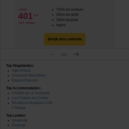
750m tot centrum
vanaf
401
350m tot skilift
p.p.
350m tot piste
incl. skipas
logies
Bekijk deze vakantie
1/3
Top Skigebieden:
Alpe d'Huez
Chamonix Mont Blanc
Espace Diamant
Top Accommodaties:
Chalets de La Toussuire
Les Chalets des Cimes
Résidence Boutique CGH
L'Alpaga
Top Landen:
Oostenrijk
Frankrijk