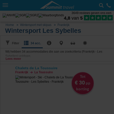
Toggle
navigation
3649 reviews geven ons een
4,8
van
5
Home
Wintersport met skipas
Frankrijk
Wintersport Les Sybelles
Filter
34 acc.
Wij hebben
34
accommodaties die aan uw zoekcriteria (Frankrijk - Les
Sybelles) voldoen.
Lees meer
Chalets de La Toussuire
Frankrijk
La Toussuire
Tot
€ 30
pp
korting