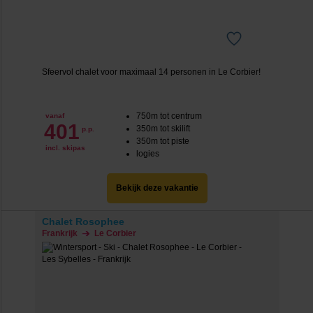
Sfeervol chalet voor maximaal 14 personen in Le Corbier!
750m tot centrum
vanaf
401
350m tot skilift
p.p.
350m tot piste
incl. skipas
logies
Bekijk deze vakantie
Chalet Rosophee
Frankrijk
Le Corbier