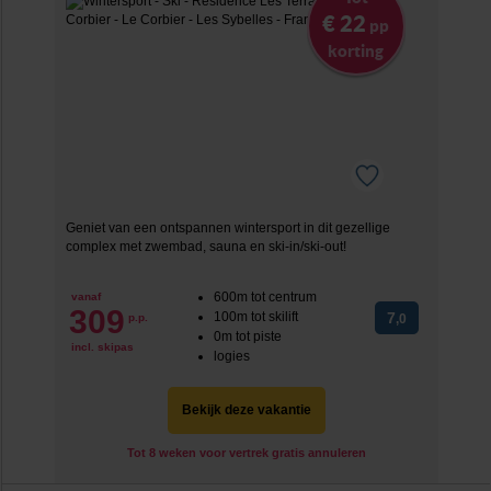
€ 22
pp
korting
Geniet van een ontspannen wintersport in dit gezellige
complex met zwembad, sauna en ski-in/ski-out!
600m tot centrum
vanaf
309
100m tot skilift
7
p.p.
,0
0m tot piste
incl. skipas
logies
Bekijk deze vakantie
Tot 8 weken voor vertrek gratis annuleren