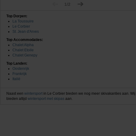
1/2
Top Dorpen:
La Toussuire
Le Corbier
St. Jean d'Arves
Top Accommodaties:
Chalet Alpha
Chalet Etoile
Chalet Genepy
Top Landen:
Oostenrijk
Frankrijk
Italië
Naast een
wintersport
in Le Corbier bieden we nog meer skivakanties aan. Wij
bieden altijd
wintersport met skipas
aan.