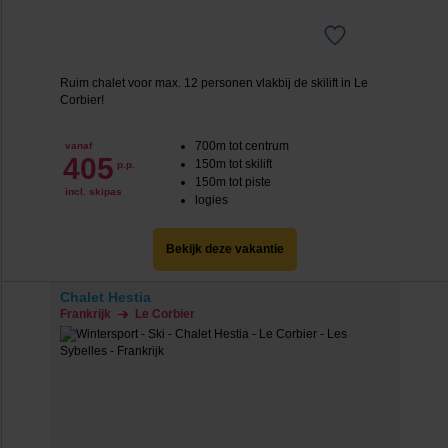
Ruim chalet voor max. 12 personen vlakbij de skilift in Le
Corbier!
700m tot centrum
vanaf
405
150m tot skilift
p.p.
150m tot piste
incl. skipas
logies
Bekijk deze vakantie
Chalet Hestia
Frankrijk
Le Corbier