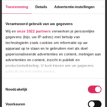
Toestemming
Details
Advertentie-instellingen
Ov
Verantwoord gebruik van uw gegevens
Luxe chalet voor max. 14 personen inclusief sauna en
Wij en
onze 1022 partners
verwerken je persoonlijke
whirlpool in Le Corbier!
gegevens (bijv. uw IP-adres) met behulp van
technologieën zoals cookies om informatie op uw
200m tot centrum
vanaf
604
apparaat op te slaan en te gebruiken met als doel
350m tot skilift
p.p.
50m tot piste
gepersonaliseerde advertenties en content, metingen aan
incl. skipas
logies
advertenties en content, inzicht in publiek en
productontwikkeling. U kunt kiezen wie uw gegevens
Bekijk deze vakantie
gebruikt en met welke doelen.
Petit Chalet
Als u het toestaat, willen we ook graag:
Toestemmingsselectie
Frankrijk
Le Corbier
Noodzakelijk
Informatie verzamelen over uw geografische
locatie, die tot een paar meter nauwkeurig kan zijn
Uw apparaat identificeren door het actief te
Voorkeuren
scannen op specifieke eigenschappen (fingerprinting)