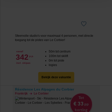
‘verander jouw toestemming’. Je kunt dan weer per type
cookie aangeven of je die wel of niet wilt toestaan.
We werken samen met
20 derden
die uw gegevens
kunnen ontvangen en verwerken.
Sfeervolle studio's voor maximaal 4 personen, met directe
toegang tot de pistes van Le Corbier!
50m tot centrum
vanaf
342
100m tot skilift
p.p.
0m tot piste
incl. skipas
logies
Bekijk deze vakantie
Résidence Les Alpages du Corbier
Frankrijk
Le Corbier
Tot
€ 33
pp
korting