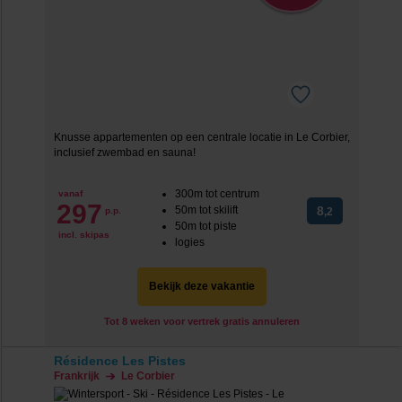
Knusse appartementen op een centrale locatie in Le Corbier,
inclusief zwembad en sauna!
300m tot centrum
vanaf
297
50m tot skilift
8
p.p.
,2
50m tot piste
incl. skipas
logies
Bekijk deze vakantie
Tot 8 weken voor vertrek gratis annuleren
Résidence Les Pistes
Frankrijk
Le Corbier