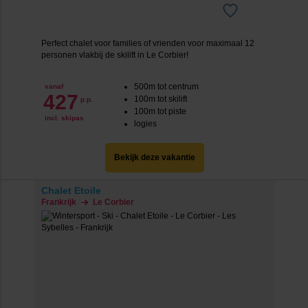
Perfect chalet voor families of vrienden voor maximaal 12
personen vlakbij de skilift in Le Corbier!
500m tot centrum
vanaf
427
100m tot skilift
p.p.
100m tot piste
incl. skipas
logies
Bekijk deze vakantie
Chalet Etoile
Frankrijk
Le Corbier