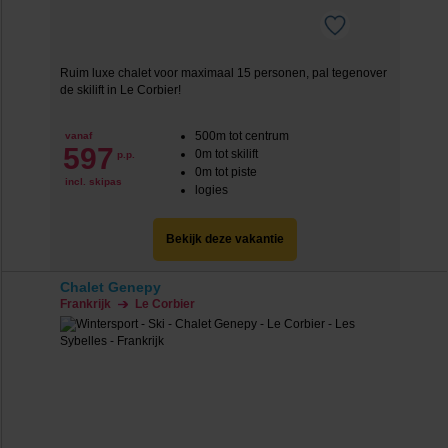
Ruim luxe chalet voor maximaal 15 personen, pal tegenover
de skilift in Le Corbier!
500m tot centrum
vanaf
597
0m tot skilift
p.p.
0m tot piste
incl. skipas
logies
Bekijk deze vakantie
Chalet Genepy
Frankrijk
Le Corbier