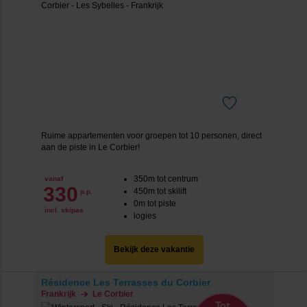
Ruime appartementen voor groepen tot 10 personen, direct
aan de piste in Le Corbier!
350m tot centrum
vanaf
330
450m tot skilift
p.p.
0m tot piste
incl. skipas
logies
Bekijk deze vakantie
Résidence Les Terrasses du Corbier
Frankrijk
Le Corbier
Tot