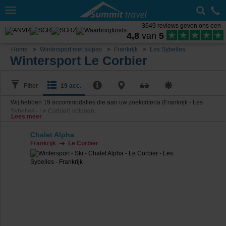
Toggle
navigation
3649 reviews geven ons een
4,8
van
5
Home
Wintersport met skipas
Frankrijk
Les Sybelles
Wintersport Le Corbier
Filter
19 acc.
Wij hebben
19
accommodaties die aan uw zoekcriteria (Frankrijk - Les
Sybelles - Le Corbier) voldoen.
Lees meer
Chalet Alpha
Frankrijk
Le Corbier