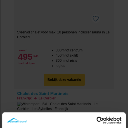
Sfeervol chalet voor max. 10 personen inclusief sauna in Le
Corbier!
300m tot centrum
vanaf
495
450m tot skilift
p.p.
300m tot piste
incl. skipas
logies
Bekijk deze vakantie
Chalet des Saint Martinois
Frankrijk
Le Corbier