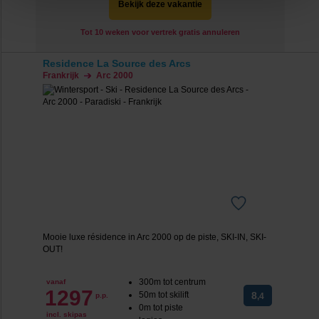
Bekijk deze vakantie
op de lichtblauwe knop linksonder in beeld en kies voor
‘verander jouw toestemming’. Je kunt dan weer per type
Tot 10 weken voor vertrek gratis annuleren
cookie aangeven of je die wel of niet wilt toestaan.
Residence La Source des Arcs
Frankrijk
Arc 2000
We werken samen met
20 derden
die uw gegevens
kunnen ontvangen en verwerken.
Mooie luxe résidence in Arc 2000 op de piste, SKI-IN, SKI-
OUT!
300m tot centrum
vanaf
1297
50m tot skilift
8
p.p.
,4
0m tot piste
incl. skipas