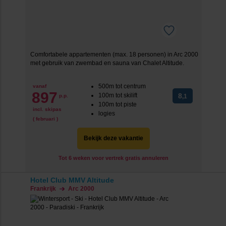
Comfortabele appartementen (max. 18 personen) in Arc 2000
met gebruik van zwembad en sauna van Chalet Altitude.
500m tot centrum
vanaf
897
100m tot skilift
8
p.p.
,1
100m tot piste
incl. skipas
logies
( februari )
Bekijk deze vakantie
Tot 6 weken voor vertrek gratis annuleren
Hotel Club MMV Altitude
Frankrijk
Arc 2000