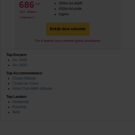
686
450m tot skilift
p.p.
450m tot piste
incl. skipas
logies
( februari )
Bekijk deze vakantie
Tot 6 weken voor vertrek gratis annuleren
Top Dorpen:
Arc 1600
Arc 1800
Top Accommodaties:
Chalet Altitude
Chalet de l'Ours
Hotel Club MMV Altitude
Top Landen:
Oostenrijk
Frankrijk
Italië