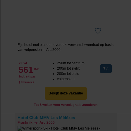
Fijn hotel met o.a. een overdekt verwamd zwembad op basis
van volpension in Arc 2000!
250m tot centrum
vanaf
561
200m tot skilift
7
p.p.
,8
200m tot piste
incl. skipas
volpension
( februari )
Bekijk deze vakantie
Tot 8 weken voor vertrek gratis annuleren
Hotel Club MMV Les Mélèzes
Frankrijk
Arc 2000