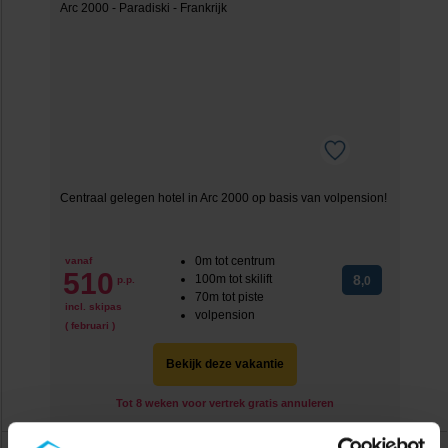
Centraal gelegen hotel in Arc 2000 op basis van volpension!
0m tot centrum
vanaf
510
100m tot skilift
8
p.p.
,0
70m tot piste
incl. skipas
volpension
( februari )
Bekijk deze vakantie
Tot 8 weken voor vertrek gratis annuleren
Hotel Club l'Aiguille Rouge