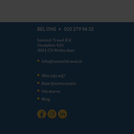
BEL ONS
010 279 96 32
Summit Travel B.V.
Oostplein 420
3061 CH
Rotterdam
info@summittravel.nl
Wie zijn wij?
Bedrijfsinformatie
Vacatures
Blog