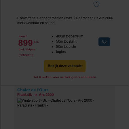
Comfortabele appartementen (max. 14 personen) in Arc 2000
met zwembad en sauna.
400m tot centrum
vanaf
899
50m tot skilift
8
p.p.
,2
50m tot piste
incl. skipas
logies
( februari )
Bekijk deze vakantie
Tot 6 weken voor vertrek gratis annuleren
Chalet de l'Ours
Frankrijk
Arc 2000