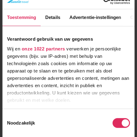
Frankrijk
Arc 2000
Toestemming
Details
Advertentie-instellingen
Ov
Verantwoord gebruik van uw gegevens
Wij en
onze 1022 partners
verwerken je persoonlijke
gegevens (bijv. uw IP-adres) met behulp van
technologieën zoals cookies om informatie op uw
apparaat op te slaan en te gebruiken met als doel
Comfortabel hotel aan de piste in Arc 2000!
gepersonaliseerde advertenties en content, metingen aan
advertenties en content, inzicht in publiek en
productontwikkeling. U kunt kiezen wie uw gegevens
200m tot centrum
vanaf
1335
50m tot skilift
7
gebruikt en met welke doelen.
p.p.
,9
0m tot piste
incl. skipas
halfpension
( februari )
Als u het toestaat, willen we ook graag:
Toestemmingsselectie
Noodzakelijk
Informatie verzamelen over uw geografische
Bekijk deze vakantie
locatie, die tot een paar meter nauwkeurig kan zijn