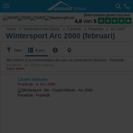
Toggle
navigation
3649 reviews geven ons een
4,8
van
5
Home
Wintersport met skipas
Frankrijk
Paradiski
Arc 2000
Wintersport Arc 2000 (februari)
Filter
8 acc.
Wij hebben
8
accommodaties die aan uw zoekcriteria (februari - Frankrijk -
Paradiski - Arc 2000) voldoen.
Lees meer
Chalet Altitude
Frankrijk
Arc 2000