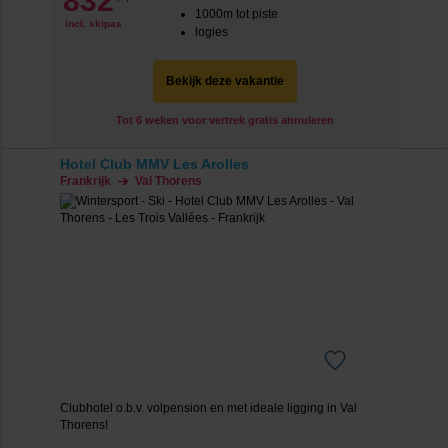
832
1000m tot piste
incl. skipas
logies
Bekijk deze vakantie
Tot 6 weken voor vertrek gratis annuleren
Hotel Club MMV Les Arolles
Frankrijk
Val Thorens
Clubhotel o.b.v. volpension en met ideale ligging in Val
Thorens!