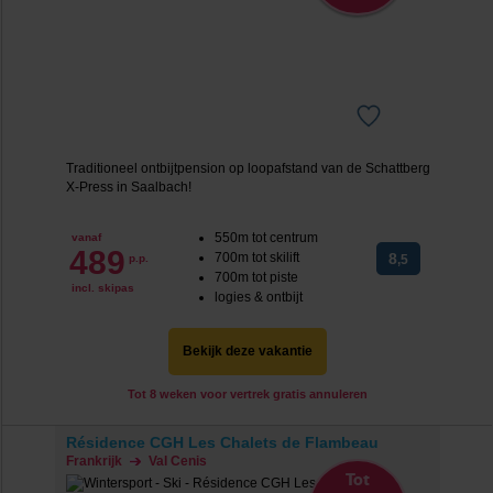
Traditioneel ontbijtpension op loopafstand van de Schattberg
X-Press in Saalbach!
550m tot centrum
vanaf
489
700m tot skilift
8
p.p.
,5
700m tot piste
incl. skipas
logies & ontbijt
Bekijk deze vakantie
Tot 8 weken voor vertrek gratis annuleren
Résidence CGH Les Chalets de Flambeau
Frankrijk
Val Cenis
Tot