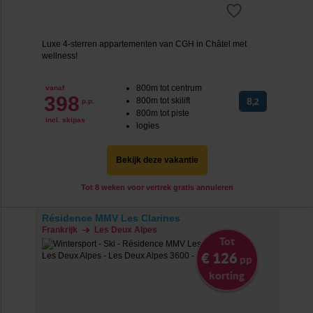
Luxe 4-sterren appartementen van CGH in Châtel met
wellness!
800m tot centrum
vanaf
398
800m tot skilift
8
p.p.
,2
800m tot piste
incl. skipas
logies
Bekijk deze vakantie
Tot 8 weken voor vertrek gratis annuleren
Résidence MMV Les Clarines
Frankrijk
Les Deux Alpes
Tot
€ 126
pp
korting