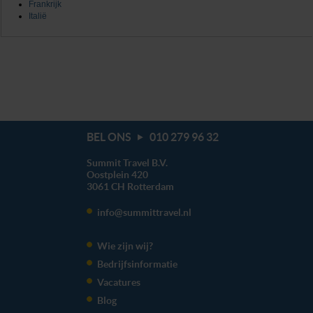
Frankrijk
Italië
BEL ONS
010 279 96 32
Summit Travel B.V.
Oostplein 420
3061 CH
Rotterdam
info@summittravel.nl
Wie zijn wij?
Bedrijfsinformatie
Vacatures
Blog