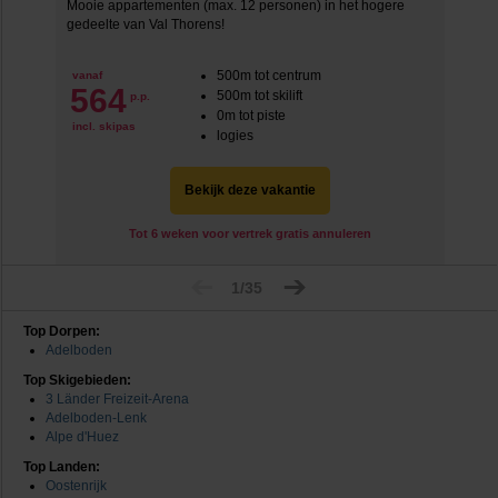
Mooie appartementen (max. 12 personen) in het hogere
gedeelte van Val Thorens!
500m tot centrum
vanaf
564
500m tot skilift
p.p.
0m tot piste
incl. skipas
logies
Bekijk deze vakantie
Tot 6 weken voor vertrek gratis annuleren
1/35
Top Dorpen:
Adelboden
Top Skigebieden:
3 Länder Freizeit-Arena
Adelboden-Lenk
Alpe d'Huez
Top Landen:
Oostenrijk