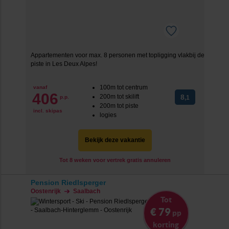
Appartementen voor max. 8 personen met topligging vlakbij de
piste in Les Deux Alpes!
100m tot centrum
vanaf
406
200m tot skilift
8
p.p.
,1
200m tot piste
incl. skipas
logies
Bekijk deze vakantie
Tot 8 weken voor vertrek gratis annuleren
Pension Riedlsperger
Oostenrijk
Saalbach
Tot
€ 79
pp
korting