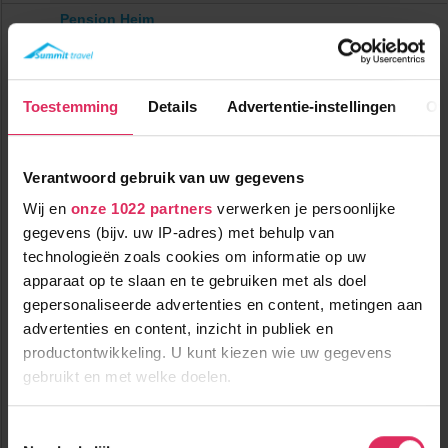
Pension Heim
Oostenrijk
Kirchberg
Toestemming
Details
Advertentie-instellingen
Ov
Verantwoord gebruik van uw gegevens
Wij en
onze 1022 partners
verwerken je persoonlijke
gegevens (bijv. uw IP-adres) met behulp van
technologieën zoals cookies om informatie op uw
Knus pension, gelegen in het hart van Kirchberg.
apparaat op te slaan en te gebruiken met als doel
gepersonaliseerde advertenties en content, metingen aan
0m tot centrum
vanaf
advertenties en content, inzicht in publiek en
574
1200m tot skilift
9
p.p.
,1
productontwikkeling. U kunt kiezen wie uw gegevens
1200m tot piste
incl. skipas
gebruikt en met welke doelen.
logies & ontbijt
Als u het toestaat, willen we ook graag:
Bekijk deze vakantie
Toestemmingsselectie