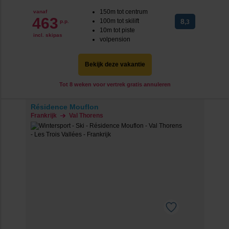
150m tot centrum
vanaf
463
100m tot skilift
8
p.p.
,3
10m tot piste
incl. skipas
volpension
Bekijk deze vakantie
Tot 8 weken voor vertrek gratis annuleren
Résidence Mouflon
Frankrijk
Val Thorens