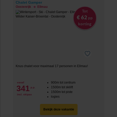
Chalet Gamper
Oostenrijk
Ellmau
Tot
€ 62
pp
korting
Knus chalet voor maximaal 17 personen in Ellmau!
900m tot centrum
vanaf
341
1500m tot skilift
p.p.
1500m tot piste
incl. skipas
logies
Bekijk deze vakantie