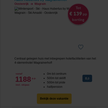
Oostenrijk
Wagrain
Tot
€ 139
pp
korting
Centraal gelegen huis met inbegrepen hotelfaciliteiten van het
4-sterrenhotel Wagrainerhof!
0m tot centrum
vanaf
1188
500m tot skilift
8
p.p.
,0
500m tot piste
incl. skipas
halfpension
Bekijk deze vakantie