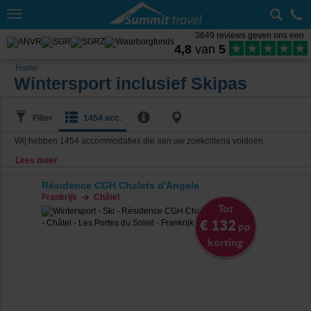
Toggle
navigation
3649 reviews geven ons een
4,8
van
5
Home
Wintersport inclusief Skipas
Filter
1454 acc.
Wij hebben
1454
accommodaties die aan uw zoekcriteria voldoen.
Lees meer
Résidence CGH Chalets d'Angele
Frankrijk
Châtel
Tot
€ 132
pp
korting