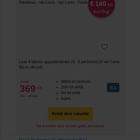
€ 160
pp
korting
Luxe 4-sterren appartementen (4 - 8 personen) in Val Cenis.
Ski-in, ski-out!
900m tot centrum
vanaf
369
20m tot skilift
8
p.p.
,3
0m tot piste
incl. skipas
logies
Bekijk deze vakantie
Tot 8 weken voor vertrek gratis annuleren
Haus Hubertus by Wagrainerhof