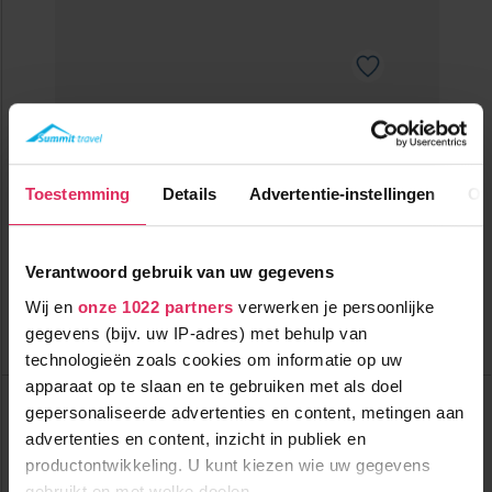
Sfeervol 3-sterrenhotel in het centrum van Bruneck met sauna
(skibus om de hoek)!
50m tot centrum
vanaf
Toestemming
Details
Advertentie-instellingen
Ov
894
3000m tot skilift
8
p.p.
,5
3000m tot piste
incl. skipas
halfpension
Verantwoord gebruik van uw gegevens
Bekijk deze vakantie
Wij en
onze 1022 partners
verwerken je persoonlijke
gegevens (bijv. uw IP-adres) met behulp van
Tot 6 weken voor vertrek gratis annuleren
technologieën zoals cookies om informatie op uw
apparaat op te slaan en te gebruiken met als doel
Hotel Krone
gepersonaliseerde advertenties en content, metingen aan
Italië
Bruneck
Tot
advertenties en content, inzicht in publiek en
€ 34
pp
productontwikkeling. U kunt kiezen wie uw gegevens
korting
gebruikt en met welke doelen.