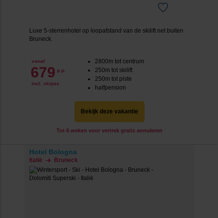
Luxe 5-sterrenhotel op loopafstand van de skilift net buiten
Bruneck.
2800m tot centrum
vanaf
679
250m tot skilift
p.p.
250m tot piste
incl. skipas
halfpension
Bekijk deze vakantie
Tot 6 weken voor vertrek gratis annuleren
Hotel Bologna
Italië
Bruneck