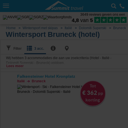
Toggle
navigation
3649 reviews geven ons een
4,8
van
5
Home
Wintersport met skipas
Italië
Dolomiti Superski
Bruneck
Wintersport Bruneck (hotel)
Filter
3 acc.
Wij hebben
3
accommodaties die aan uw zoekcriteria (Hotel - Italië -
Dolomiti Superski - Bruneck) voldoen.
Lees meer
Falkensteiner Hotel Kronplatz
Italië
Bruneck
Tot
€ 362
pp
korting