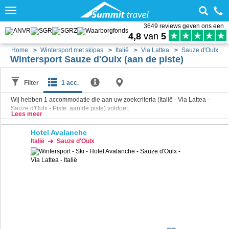
Toggle
navigation
3649 reviews geven ons een
4,8
van
5
Home
Wintersport met skipas
Italië
Via Lattea
Sauze d'Oulx
Wintersport Sauze d'Oulx (aan de piste)
Filter
1 acc.
Wij hebben
1
accommodatie die aan uw zoekcriteria (Italië - Via Lattea -
Sauze d'Oulx - Piste: aan de piste) voldoet.
Lees meer
Hotel Avalanche
Italië
Sauze d'Oulx