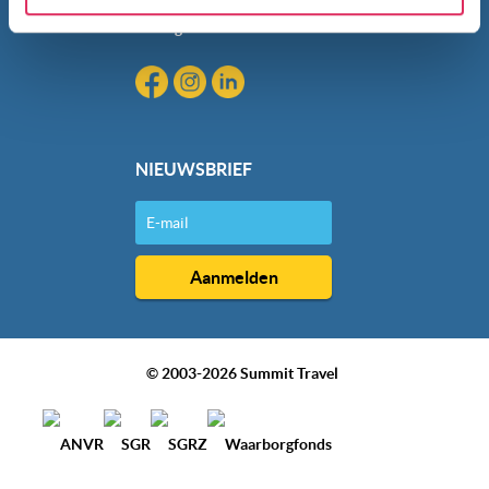
gebruik van hun services. Wil je niet dat dit gebeurt? Pas
Blog
dan hieronder jouw voorkeuren aan. Goed om te weten:
je kunt jouw voorkeuren altijd aanpassen. Klik daarvoor
op de lichtblauwe knop linksonder in beeld en kies voor
‘verander jouw toestemming’. Je kunt dan weer per type
cookie aangeven of je die wel of niet wilt toestaan.
NIEUWSBRIEF
We werken samen met
20 derden
die uw gegevens
kunnen ontvangen en verwerken.
© 2003-2026 Summit Travel