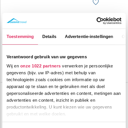
Volledig gemoderniseerd hotel met directe toegang tot de
skipistes in Sauze d'Oulx!
300m tot centrum
vanaf
Toestemming
Details
Advertentie-instellingen
Ov
889
100m tot skilift
8
p.p.
,5
0m tot piste
incl. skipas
logies & ontbijt
Verantwoord gebruik van uw gegevens
Bekijk deze vakantie
Wij en
onze 1022 partners
verwerken je persoonlijke
gegevens (bijv. uw IP-adres) met behulp van
Tot 6 weken voor vertrek gratis annuleren
technologieën zoals cookies om informatie op uw
apparaat op te slaan en te gebruiken met als doel
Top Dorpen:
Sauze d'Oulx
gepersonaliseerde advertenties en content, metingen aan
Sestriere
advertenties en content, inzicht in publiek en
Andalo
productontwikkeling. U kunt kiezen wie uw gegevens
Top Accommodaties:
gebruikt en met welke doelen.
Hotel Avalanche
Hotel La Torre
Hotel K2
Als u het toestaat, willen we ook graag: