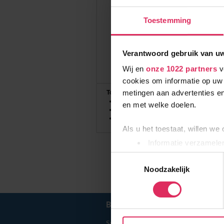
Toestemming
Verantwoord gebruik van u
Wij en
onze 1022 partners
v
cookies om informatie op uw 
metingen aan advertenties en
Top Skigebieden:
3 Länder Freizeit-Arena
en met welke doelen.
Ankogel-Mölltaler Gletscher
Bad Kleinkirchheim
Als u het toestaat, willen we
Informatie verzamelen
Uw apparaat identific
Toestemmingsselectie
Lees meer over hoe uw perso
Noodzakelijk
toestemming op elk moment wi
BEL ONS
010 279 96 32
Wij gebruiken cookies om onz
social media te bieden en om
Summit Travel B.V.