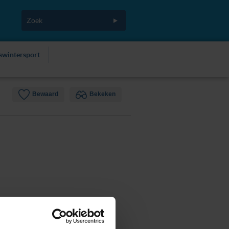
fswintersport
Bewaard
Bekeken