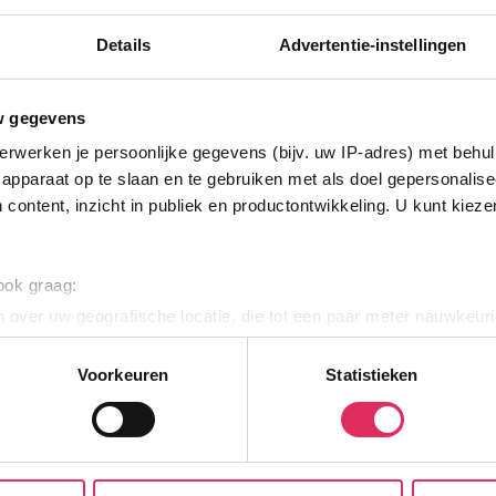
4000m tot centrum
vanaf
341
300m tot skilift
8
Details
Advertentie-instellingen
p.p.
,0
100m tot piste
incl. skipas
logies
w gegevens
Bekijk deze vakantie
erwerken je persoonlijke gegevens (bijv. uw IP-adres) met behul
Tot 6 weken voor vertrek gratis annuleren
apparaat op te slaan en te gebruiken met als doel gepersonalise
 content, inzicht in publiek en productontwikkeling. U kunt kiez
Top Accommodaties:
Top Landen:
Chalets Alpendorf Dachstein West
Oostenrijk
COOEE Alpin Hotel Dachstein
Frankrijk
Vitalhotel Gosau
Italië
 ook graag:
 over uw geografische locatie, die tot een paar meter nauwkeuri
eren door het actief te scannen op specifieke eigenschappen (fing
onlijke gegevens worden verwerkt en stel uw voorkeuren in he
Voorkeuren
Statistieken
jzigen of intrekken in de Cookieverklaring.
NIEUWSBRIEF
INFORMATIE
e website te laten werken, om content en advertenties te person
 ons websiteverkeer te analyseren. Ook delen we informatie ove