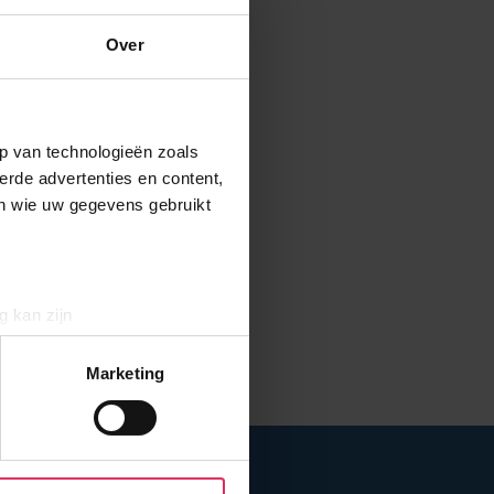
Over
p van technologieën zoals
erde advertenties en content,
en wie uw gegevens gebruikt
g kan zijn
erprinting)
t
detailgedeelte
in. U kunt uw
Marketing
THEMA'S
aliseren, om functies voor
r jouw gebruik van onze site