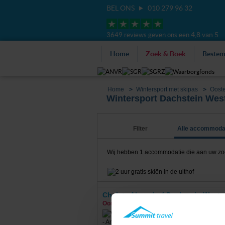
BEL ONS
010 279 96 32
4,8 van 5
3649 reviews geven ons een
Home
Zoek & Boek
Beste
Home
Wintersport met skipas
Ooste
Wintersport Dachstein West
Filter
Alle accommoda
Wij hebben
1
accommodatie die aan uw zoekc
Chalets Alpendorf Dachstein West
Oostenrijk
Annaberg