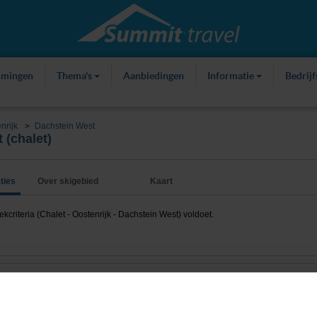
mmingen
Thema's
Aanbiedingen
Informatie
Bedrij
nrijk
Dachstein West
 (chalet)
ties
Over skigebied
Kaart
riteria (Chalet - Oostenrijk - Dachstein West) voldoet.
Luxe chaletdorp (max. 8 personen per chalet) in Annaberg!