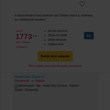
4-sterrenhotel in het centrum van Sölden met o.a. wellness
en uitstekende keuken!
0m tot centrum
vanaf
1773
250m tot skilift
9
p.p.
,0
200m tot piste
incl. skipas
halfpension
( januari )
Bekijk deze vakantie
Tot 6 weken voor vertrek gratis annuleren
Hotel Das Central
Oostenrijk
Sölden