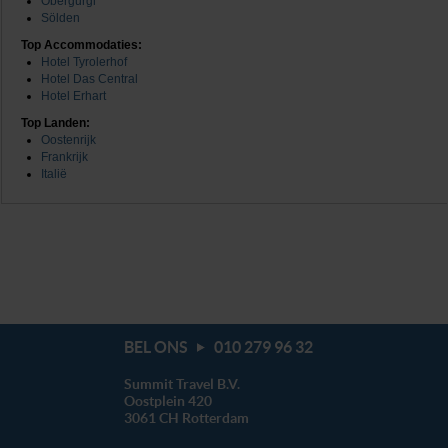
Obergurgl
We werken samen met
20 derden
die uw gegevens
Sölden
kunnen ontvangen en verwerken.
Top Accommodaties:
Hotel Tyrolerhof
Hotel Das Central
Hotel Erhart
Top Landen:
Oostenrijk
Frankrijk
Italië
BEL ONS
010 279 96 32
Summit Travel B.V.
Oostplein 420
3061 CH
Rotterdam