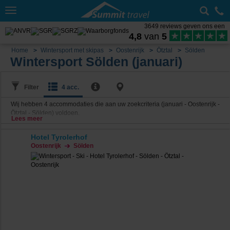
Toggle
navigation
3649 reviews geven ons een
4,8
van
5
Home
Wintersport met skipas
Oostenrijk
Ötztal
Sölden
Wintersport Sölden (januari)
Filter
4 acc.
Wij hebben
4
accommodaties die aan uw zoekcriteria (januari - Oostenrijk -
Ötztal - Sölden) voldoen.
Lees meer
Hotel Tyrolerhof
Oostenrijk
Sölden