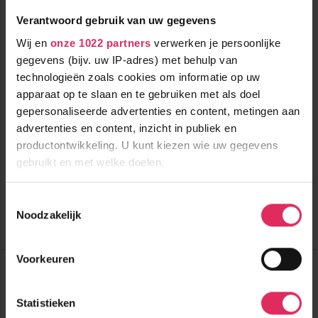
Verantwoord gebruik van uw gegevens
Wij en
onze 1022 partners
verwerken je persoonlijke
gegevens (bijv. uw IP-adres) met behulp van
technologieën zoals cookies om informatie op uw
Dit knusse 4* hotel in Sölden staat bekend om de goede
apparaat op te slaan en te gebruiken met als doel
keuken!
gepersonaliseerde advertenties en content, metingen aan
advertenties en content, inzicht in publiek en
600m tot centrum
vanaf
1460
600m tot skilift
8
p.p.
,3
productontwikkeling. U kunt kiezen wie uw gegevens
600m tot piste
gebruikt en met welke doelen.
incl. skipas
halfpension
( januari )
Als u het toestaat, willen we ook graag:
Toestemmingsselectie
Bekijk deze vakantie
Noodzakelijk
Informatie verzamelen over uw geografische
Tot 6 weken voor vertrek gratis annuleren
locatie, die tot een paar meter nauwkeurig kan zijn
Uw apparaat identificeren door het actief te
Voorkeuren
Glanz & Glory Hotel
scannen op specifieke eigenschappen (fingerprinting)
Oostenrijk
Sölden
Lees meer over hoe uw persoonlijke gegevens worden
Statistieken
verwerkt en stel uw voorkeuren in het
detailgedeelte
in.