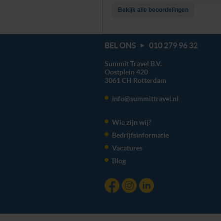
Bekijk alle beoordelingen
BEL ONS
010 279 96 32
Summit Travel B.V.
Oostplein 420
3061 CH
Rotterdam
info@summittravel.nl
Wie zijn wij?
Bedrijfsinformatie
Vacatures
Blog