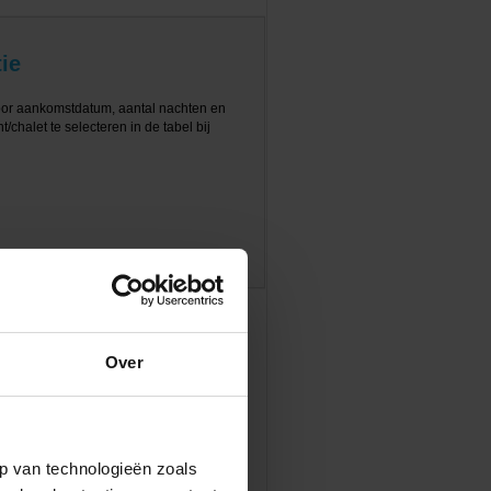
ie
oor aankomstdatum, aantal nachten en
/chalet te selecteren in de tabel bij
Over
p van technologieën zoals