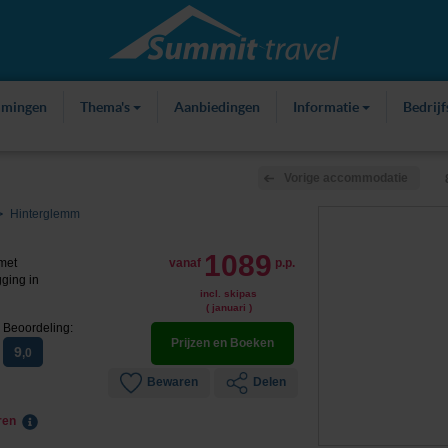
mmingen
Thema's
Aanbiedingen
Informatie
Bedrij
Vorige accommodatie
Hinterglemm
1089
met
vanaf
p.p.
gging in
incl. skipas
( januari )
Beoordeling:
Prijzen en Boeken
9
,0
Bewaren
Delen
eren