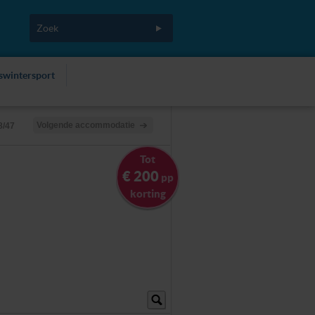
fswintersport
Volgende accommodatie
8/47
Tot
€ 200
pp
korting