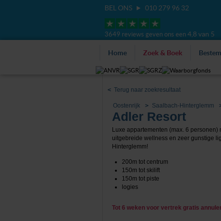
BEL ONS
010 279 96 32
4,8 van 5
3649 reviews geven ons een
Home
Zoek & Boek
Beste
<
Terug naar zoekresultaat
Oostenrijk
Saalbach-Hinterglemm
Adler Resort
Luxe appartementen (max. 6 personen) 
uitgebreide wellness en zeer gunstige li
Hinterglemm!
200m tot centrum
150m tot skilift
150m tot piste
logies
Tot 6 weken voor vertrek gratis annul