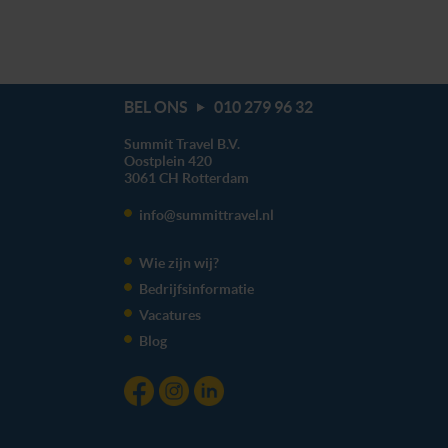
BEL ONS
010 279 96 32
Summit Travel B.V.
Oostplein 420
3061 CH
Rotterdam
info@summittravel.nl
Wie zijn wij?
Bedrijfsinformatie
Vacatures
Blog