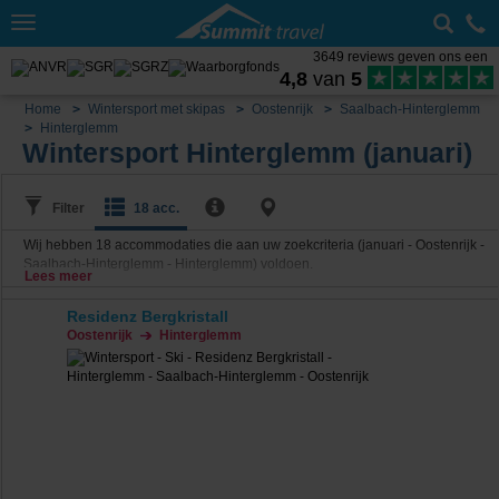
Toggle
navigation
3649 reviews geven ons een
4,8
van
5
Home
Wintersport met skipas
Oostenrijk
Saalbach-Hinterglemm
Hinterglemm
Wintersport Hinterglemm (januari)
Filter
18 acc.
Wij hebben
18
accommodaties die aan uw zoekcriteria (januari - Oostenrijk -
Saalbach-Hinterglemm - Hinterglemm) voldoen.
Lees meer
Residenz Bergkristall
Oostenrijk
Hinterglemm