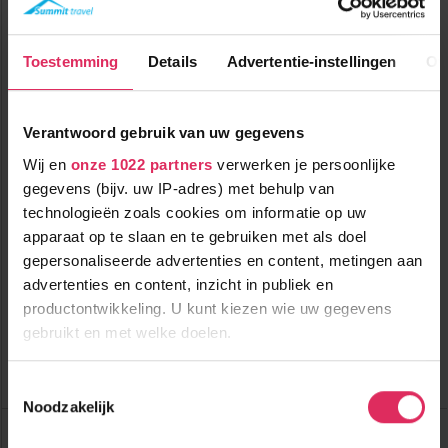
Toestemming
Details
Advertentie-instellingen
Ov
Verantwoord gebruik van uw gegevens
Wij en
onze 1022 partners
verwerken je persoonlijke
gegevens (bijv. uw IP-adres) met behulp van
Traditoneel chalet met sauna én hot-tub op de piste in
technologieën zoals cookies om informatie op uw
Hinterglemm!
apparaat op te slaan en te gebruiken met als doel
gepersonaliseerde advertenties en content, metingen aan
2500m tot centrum
vanaf
advertenties en content, inzicht in publiek en
1339
500m tot skilift
p.p.
productontwikkeling. U kunt kiezen wie uw gegevens
0m tot piste
incl. skipas
logies
gebruikt en met welke doelen.
( januari )
Bekijk deze vakantie
Als u het toestaat, willen we ook graag:
Toestemmingsselectie
Noodzakelijk
Informatie verzamelen over uw geografische
Chalet Bachalm 2006
locatie, die tot een paar meter nauwkeurig kan zijn
Oostenrijk
Hinterglemm