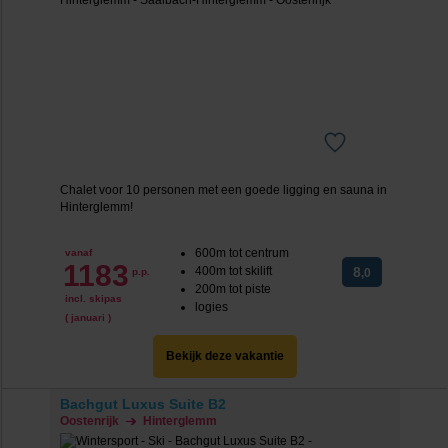
Chalet voor 10 personen met een goede ligging en sauna in
Hinterglemm!
600m tot centrum
vanaf
1183
400m tot skilift
8
p.p.
,0
200m tot piste
incl. skipas
logies
( januari )
Bekijk deze vakantie
Bachgut Luxus Suite B2
Oostenrijk
Hinterglemm