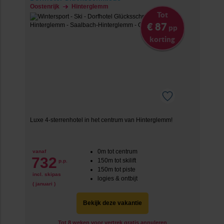
Oostenrijk
Hinterglemm
Tot
€ 87
pp
korting
Luxe 4-sterrenhotel in het centrum van Hinterglemm!
0m tot centrum
vanaf
732
150m tot skilift
p.p.
150m tot piste
incl. skipas
logies & ontbijt
( januari )
Bekijk deze vakantie
Tot 8 weken voor vertrek gratis annuleren