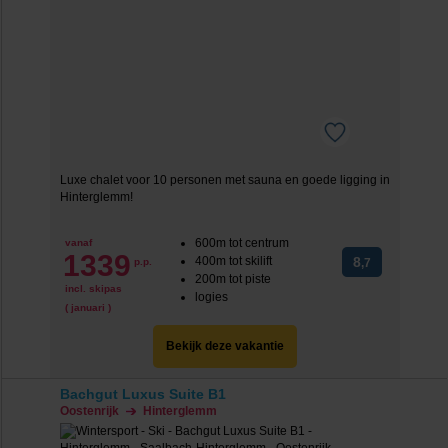
Luxe chalet voor 10 personen met sauna en goede ligging in
Hinterglemm!
600m tot centrum
vanaf
1339
400m tot skilift
8
p.p.
,7
200m tot piste
incl. skipas
logies
( januari )
Bekijk deze vakantie
Bachgut Luxus Suite B1
Oostenrijk
Hinterglemm