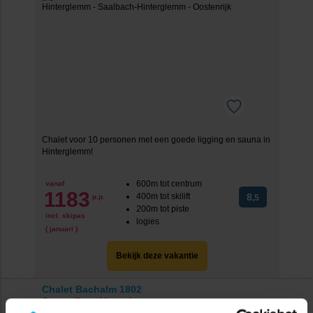
Chalet voor 10 personen met een goede ligging en sauna in
Hinterglemm!
600m tot centrum
vanaf
1183
400m tot skilift
8
p.p.
,5
200m tot piste
incl. skipas
logies
( januari )
Bekijk deze vakantie
Chalet Bachalm 1802
Oostenrijk
Hinterglemm