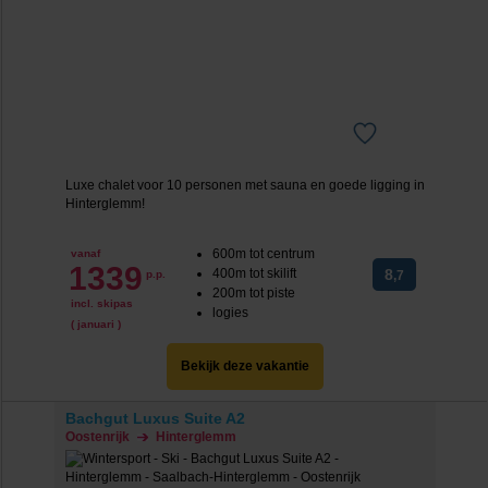
Luxe chalet voor 10 personen met sauna en goede ligging in
Hinterglemm!
600m tot centrum
vanaf
1339
400m tot skilift
8
p.p.
,7
200m tot piste
incl. skipas
logies
( januari )
Bekijk deze vakantie
Bachgut Luxus Suite A2
Oostenrijk
Hinterglemm