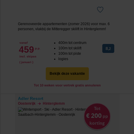
Gerenoveerde appartementen (zomer 2026) voor max. 6
personen, vlakbij de Mitteregger skilift in Hinterglemm!
400m tot centrum
vanaf
459
100m tot skilift
8
p.p.
,2
100m tot piste
incl. skipas
logies
( januari )
Bekijk deze vakantie
Tot 10 weken voor vertrek gratis annuleren
Adler Resort
Oostenrijk
Hinterglemm
Tot
€ 200
pp
korting