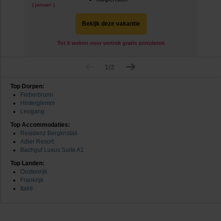
( januari )
Bekijk deze vakantie
Tot 6 weken voor vertrek gratis annuleren
1/2
Top Dorpen:
Fieberbrunn
Hinterglemm
Leogang
Top Accommodaties:
Residenz Bergkristall
Adler Resort
Bachgut Luxus Suite A1
Top Landen:
Oostenrijk
Frankrijk
Italië