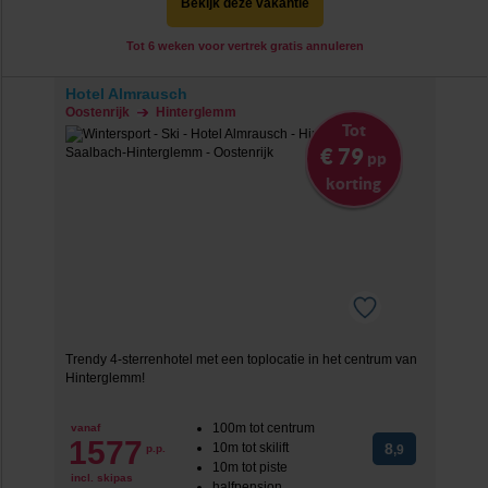
Bekijk deze vakantie
Tot 6 weken voor vertrek gratis annuleren
Hotel Almrausch
Oostenrijk
Hinterglemm
Tot
€ 79
pp
korting
Trendy 4-sterrenhotel met een toplocatie in het centrum van
Hinterglemm!
100m tot centrum
vanaf
1577
10m tot skilift
8
p.p.
,9
10m tot piste
incl. skipas
halfpension