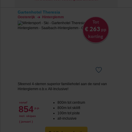
Gartenhotel Theresia
Oostenrijk
Hinterglemm
Tot
€ 263
pp
korting
Sfeervol 4-sterren superior familiehotel aan de rand van
Hinterglemm o.b.v. All-Inclusive!
800m tot centrum
vanaf
854
800m tot skilift
p.p.
100m tot piste
incl. skipas
all-inclusive
( januari )