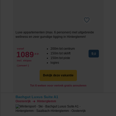
Luxe appartementen (max. 6 personen) met uitgebreide
wellness en zeer gunstige ligging in Hinterglemm!
200m tot centrum
vanaf
1089
150m tot skilift
9
p.p.
,0
150m tot piste
incl. skipas
logies
( januari )
Bekijk deze vakantie
Tot 6 weken voor vertrek gratis annuleren
Bachgut Luxus Suite A1
Oostenrijk
Hinterglemm