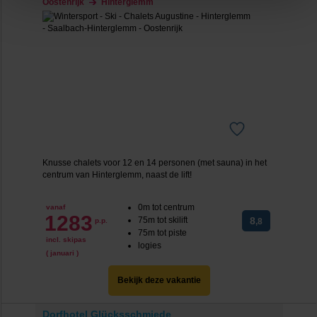
Oostenrijk
Hinterglemm
op de lichtblauwe knop linksonder in beeld en kies voor
‘verander jouw toestemming’. Je kunt dan weer per type
cookie aangeven of je die wel of niet wilt toestaan.
We werken samen met
20 derden
die uw gegevens
kunnen ontvangen en verwerken.
Knusse chalets voor 12 en 14 personen (met sauna) in het
centrum van Hinterglemm, naast de lift!
0m tot centrum
vanaf
1283
75m tot skilift
8
p.p.
,8
75m tot piste
incl. skipas
logies
( januari )
Bekijk deze vakantie
Dorfhotel Glücksschmiede