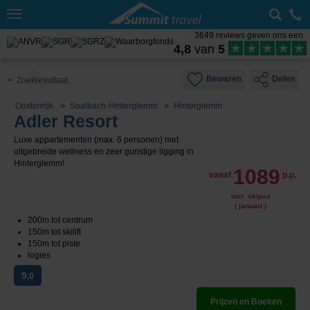
Toggle
navigation
3649 reviews geven ons een
4,8
van
5
Bewaren
Delen
< Zoekresultaat
Oostenrijk
Saalbach-Hinterglemm
Hinterglemm
Adler Resort
Luxe appartementen (max. 6 personen) met
uitgebreide wellness en zeer gunstige ligging in
Hinterglemm!
1089
vanaf
p.p.
incl. skipas
( januari )
200m tot centrum
150m tot skilift
150m tot piste
logies
9
,0
Prijzen en Boeken