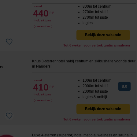
800m tot centrum
vanaf
440
2700m tot skilift
p.p.
2700m tot piste
incl. skipas
logies
( december )
Bekijk deze vakantie
Tot 6 weken voor vertrek gratis annuleren
Knus 3-sterrenhotel nabij centrum en skibushalte voor de deur
in Nauders!
100m tot centrum
vanaf
410
2000m tot skilift
8
p.p.
,0
2000m tot piste
incl. skipas
logies & ontbijt
( december )
Bekijk deze vakantie
Tot 6 weken voor vertrek gratis annuleren
Luxe 4-sterren (superior) hotel met o.a. wellness en sauna in