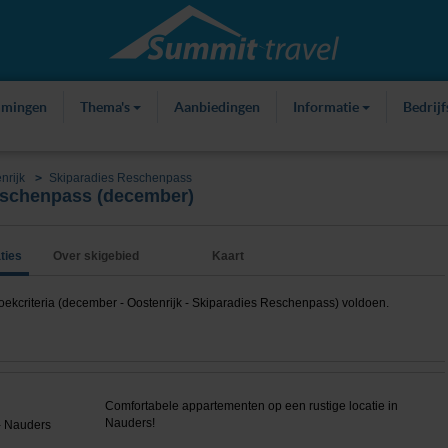
mmingen
Thema's
Aanbiedingen
Informatie
Bedrij
nrijk
Skiparadies Reschenpass
eschenpass (december)
ties
Over skigebied
Kaart
kcriteria (december - Oostenrijk - Skiparadies Reschenpass) voldoen.
Comfortabele appartementen op een rustige locatie in
Nauders!