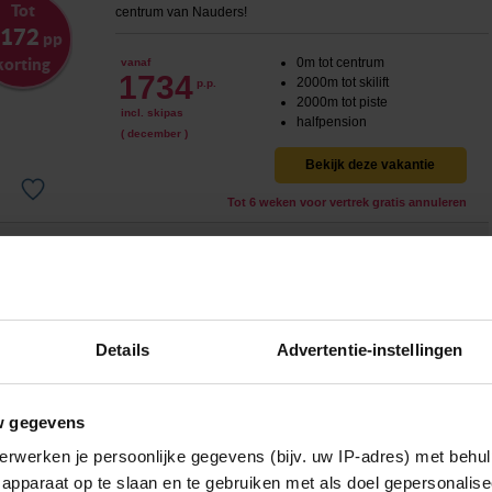
Tot
centrum van Nauders!
 172
pp
korting
0m tot centrum
vanaf
1734
2000m tot skilift
p.p.
2000m tot piste
incl. skipas
halfpension
( december )
Bekijk deze vakantie
Tot 6 weken voor vertrek gratis annuleren
4-sterrenhotel met wellness in het hart van Nauders!
0m tot centrum
vanaf
1334
2200m tot skilift
8
Details
Advertentie-instellingen
p.p.
,0
2200m tot piste
incl. skipas
halfpension
( december )
w gegevens
Bekijk deze vakantie
erwerken je persoonlijke gegevens (bijv. uw IP-adres) met behul
Tot 6 weken voor vertrek gratis annuleren
apparaat op te slaan en te gebruiken met als doel gepersonalise