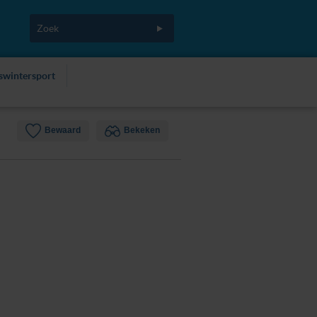
fswintersport
Bewaard
Bekeken