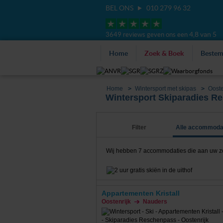
BEL ONS
010 279 96 32
4,8 van 5
3649 reviews geven ons een
Home
Zoek & Boek
Beste
Home
Wintersport met skipas
Ooste
Wintersport Skiparadies R
Filter
Alle accommoda
Wij hebben
7
accommodaties die aan uw zoe
Appartementen Kristall
Oostenrijk
Nauders