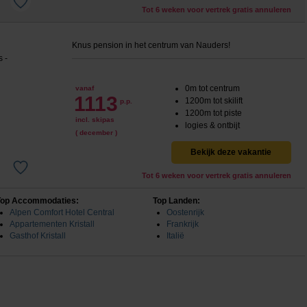
Tot 6 weken voor vertrek gratis annuleren
Knus pension in het centrum van Nauders!
0m tot centrum
vanaf
1113
1200m tot skilift
p.p.
1200m tot piste
incl. skipas
logies & ontbijt
( december )
Bekijk deze vakantie
Tot 6 weken voor vertrek gratis annuleren
Top Accommodaties:
Top Landen:
Alpen Comfort Hotel Central
Oostenrijk
Appartementen Kristall
Frankrijk
Gasthof Kristall
Italië