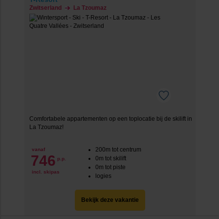
Zwitserland
La Tzoumaz
Comfortabele appartementen op een toplocatie bij de skilift in
La Tzoumaz!
200m tot centrum
vanaf
746
0m tot skilift
p.p.
0m tot piste
incl. skipas
logies
Bekijk deze vakantie