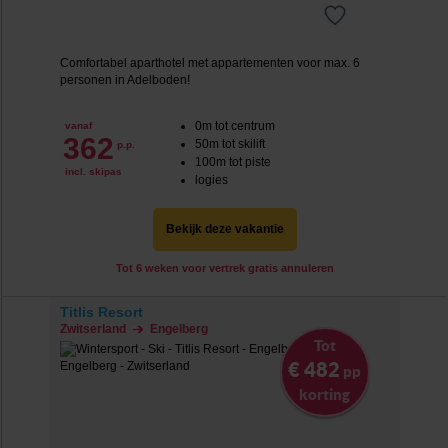
Comfortabel aparthotel met appartementen voor max. 6
personen in Adelboden!
0m tot centrum
vanaf
362
50m tot skilift
p.p.
100m tot piste
incl. skipas
logies
Bekijk deze vakantie
Tot 6 weken voor vertrek gratis annuleren
Titlis Resort
Zwitserland
Engelberg
Tot
€ 482
pp
korting