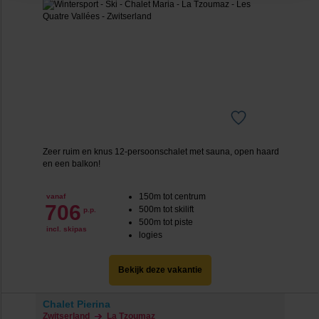
cookie aangeven of je die wel of niet wilt toestaan.
We werken samen met
20 derden
die uw gegevens
kunnen ontvangen en verwerken.
Zeer ruim en knus 12-persoonschalet met sauna, open haard
en een balkon!
150m tot centrum
vanaf
706
500m tot skilift
p.p.
500m tot piste
incl. skipas
logies
Bekijk deze vakantie
Chalet Pierina
Zwitserland
La Tzoumaz