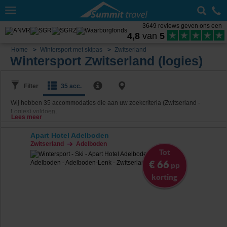
Toggle
navigation
3649 reviews geven ons een
4,8
van
5
Home
Wintersport met skipas
Zwitserland
Wintersport Zwitserland (logies)
Filter
35 acc.
Wij hebben
35
accommodaties die aan uw zoekcriteria (Zwitserland -
Logies) voldoen.
Lees meer
Apart Hotel Adelboden
Zwitserland
Adelboden
Tot
€ 66
pp
korting