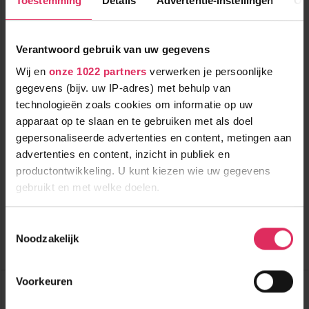
Toestemming
Details
Advertentie-instellingen
Ov
Verantwoord gebruik van uw gegevens
Wij en
onze 1022 partners
verwerken je persoonlijke
gegevens (bijv. uw IP-adres) met behulp van
technologieën zoals cookies om informatie op uw
apparaat op te slaan en te gebruiken met als doel
Zeer ruim super chalet voor maar liefst 22 personen in La
gepersonaliseerde advertenties en content, metingen aan
Tzoumaz met o.a. sauna en open haard!
advertenties en content, inzicht in publiek en
productontwikkeling. U kunt kiezen wie uw gegevens
150m tot centrum
vanaf
735
gebruikt en met welke doelen.
350m tot skilift
p.p.
350m tot piste
incl. skipas
logies
Als u het toestaat, willen we ook graag:
Toestemmingsselectie
Noodzakelijk
Informatie verzamelen over uw geografische
Bekijk deze vakantie
locatie, die tot een paar meter nauwkeurig kan zijn
Uw apparaat identificeren door het actief te
Chalet Les Etoiles
Voorkeuren
scannen op specifieke eigenschappen (fingerprinting)
Zwitserland
La Tzoumaz
Lees meer over hoe uw persoonlijke gegevens worden