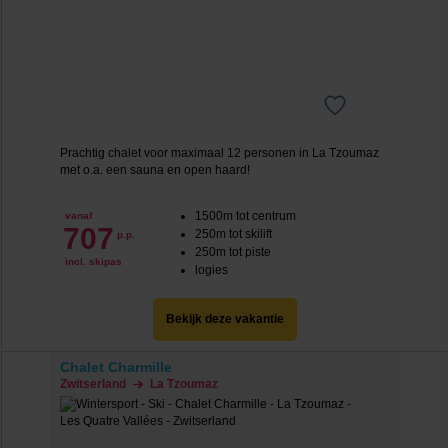
Prachtig chalet voor maximaal 12 personen in La Tzoumaz
met o.a. een sauna en open haard!
1500m tot centrum
vanaf
707
250m tot skilift
p.p.
250m tot piste
incl. skipas
logies
Bekijk deze vakantie
Chalet Charmille
Zwitserland
La Tzoumaz