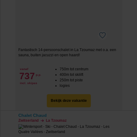
Fantastisch 14-persoonschalet in La Tzoumaz met o.a. een
sauna, buiten jacuzzi en open haard!
750m tot centrum
vanaf
737
400m tot skilift
p.p.
250m tot piste
incl. skipas
logies
Bekijk deze vakantie
Chalet Chaud
Zwitserland
La Tzoumaz