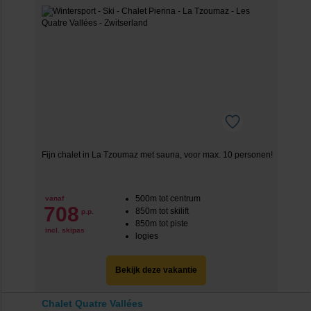
Fijn chalet in La Tzoumaz met sauna, voor max. 10 personen!
500m tot centrum
vanaf
708
850m tot skilift
p.p.
850m tot piste
incl. skipas
logies
Bekijk deze vakantie
Chalet Quatre Vallées