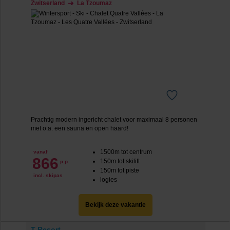
Zwitserland
La Tzoumaz
Prachtig modern ingericht chalet voor maximaal 8 personen
met o.a. een sauna en open haard!
1500m tot centrum
vanaf
866
150m tot skilift
p.p.
150m tot piste
incl. skipas
logies
Bekijk deze vakantie
T-Resort