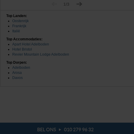
1/3
Top Landen:
Oostenrijk
Frankrijk
Italië
Top Accommodaties:
Apart Hotel Adelboden
Hotel Bristol
Revier Mountain Lodge Adelboden
Top Dorpen:
Adelboden
Arosa
Davos
BEL ONS
010 279 96 32