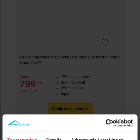
Waanzinnig chalet met openhaard, sauna én hot tub! Wat wil
je nog meer?
150m tot centrum
vanaf
799
350m tot skilift
p.p.
350m tot piste
incl. skipas
logies
Bekijk deze vakantie
Chalet Julia
Zwitserland
La Tzoumaz