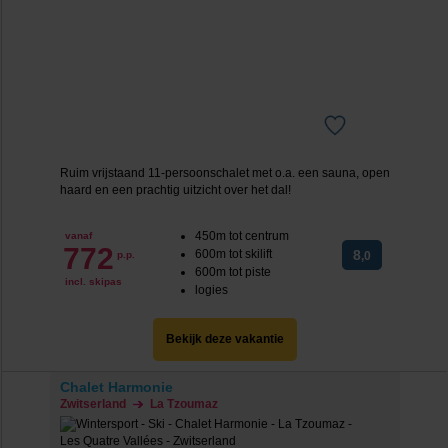
Ruim vrijstaand 11-persoonschalet met o.a. een sauna, open
haard en een prachtig uitzicht over het dal!
450m tot centrum
vanaf
772
600m tot skilift
8
p.p.
,0
600m tot piste
incl. skipas
logies
Bekijk deze vakantie
Chalet Harmonie
Zwitserland
La Tzoumaz