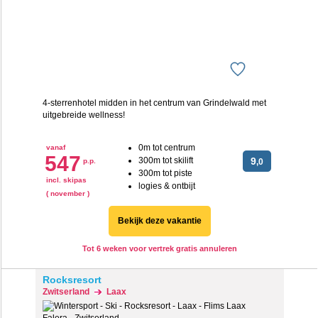
4-sterrenhotel midden in het centrum van Grindelwald met
uitgebreide wellness!
0m tot centrum
vanaf
547
300m tot skilift
9
p.p.
,0
300m tot piste
incl. skipas
logies & ontbijt
( november )
Bekijk deze vakantie
Tot 6 weken voor vertrek gratis annuleren
Rocksresort
Zwitserland
Laax