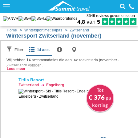
Toggle
navigation
3649 reviews geven ons een
4,8
van
5
Home
Wintersport met skipas
Zwitserland
Wintersport Zwitserland (november)
Filter
14 acc.
Wij hebben
14
accommodaties die aan uw zoekcriteria (november -
Zwitserland) voldoen.
Lees meer
Titlis Resort
Zwitserland
Engelberg
Tot
€ 376
pp
korting