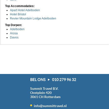
Top Accommodaties:
Apart Hotel Adelboden
Hotel Bristol
Revier Mountain Lodge Adelboden
Top Dorpen:
Adelboden
Arosa
Davos
BEL ONS
010 279 96 32
Summit Travel B.V.
Oostplein 420
3061 CH
Rotterdam
info@summittravel.nl