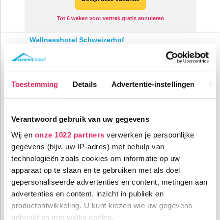
Tot 6 weken voor vertrek gratis annuleren
Wellnesshotel Schweizerhof
Zwitserland
Saas-Fee
Tot
€ 139
pp
korting
Toestemming
Details
Advertentie-instellingen
Ov
Verantwoord gebruik van uw gegevens
Wij en
onze 1022 partners
verwerken je persoonlijke
gegevens (bijv. uw IP-adres) met behulp van
technologieën zoals cookies om informatie op uw
Mooi 4-sterrenhotel met grote wellness (1000m2!) in Saas-
Fee!
apparaat op te slaan en te gebruiken met als doel
gepersonaliseerde advertenties en content, metingen aan
100m tot centrum
vanaf
advertenties en content, inzicht in publiek en
640
500m tot skilift
p.p.
productontwikkeling. U kunt kiezen wie uw gegevens
100m tot piste
incl. skipas
gebruikt en met welke doelen.
halfpension