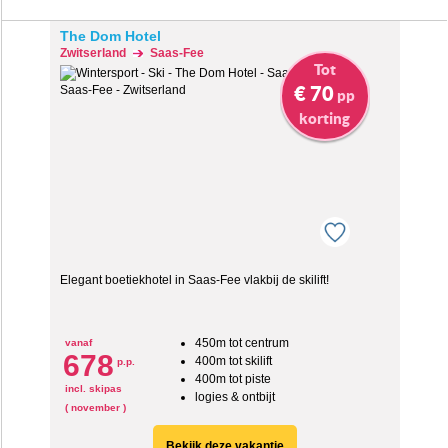
The Dom Hotel
Zwitserland
Saas-Fee
Tot
€ 70
pp
korting
Elegant boetiekhotel in Saas-Fee vlakbij de skilift!
450m tot centrum
vanaf
678
400m tot skilift
p.p.
400m tot piste
incl. skipas
logies & ontbijt
( november )
Bekijk deze vakantie