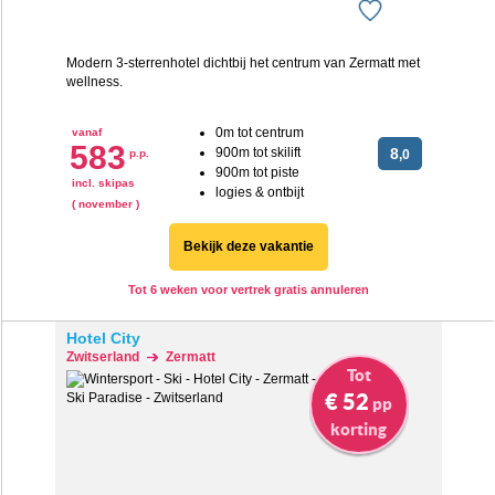
Modern 3-sterrenhotel dichtbij het centrum van Zermatt met
wellness.
0m tot centrum
vanaf
583
900m tot skilift
8
p.p.
,0
900m tot piste
incl. skipas
logies & ontbijt
( november )
Bekijk deze vakantie
Tot 6 weken voor vertrek gratis annuleren
Hotel City
Zwitserland
Zermatt
Tot
€ 52
pp
korting