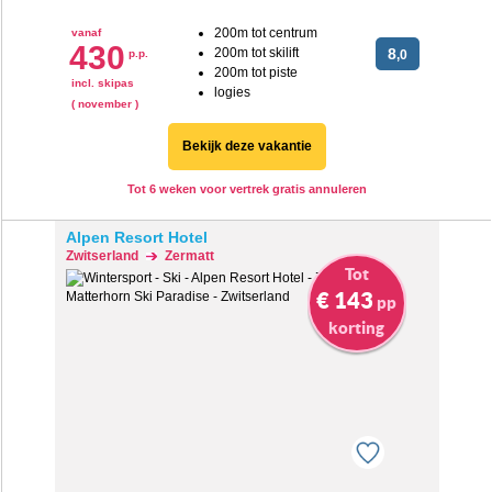
200m tot centrum
vanaf
430
200m tot skilift
8
p.p.
,0
200m tot piste
incl. skipas
logies
( november )
Bekijk deze vakantie
Tot 6 weken voor vertrek gratis annuleren
Alpen Resort Hotel
Zwitserland
Zermatt
Tot
€ 143
pp
korting