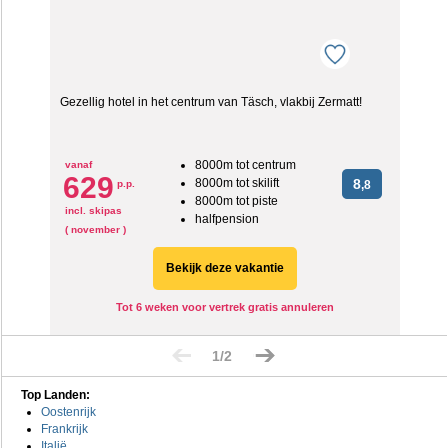
Gezellig hotel in het centrum van Täsch, vlakbij Zermatt!
8000m tot centrum
vanaf
629
8000m tot skilift
8
p.p.
,8
8000m tot piste
incl. skipas
halfpension
( november )
Bekijk deze vakantie
Tot 6 weken voor vertrek gratis annuleren
1/2
Top Landen:
Oostenrijk
Frankrijk
Italië