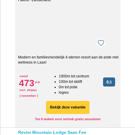
Modern en familievriendelijk 4-sterren resort aan de piste met
wellness in Laax!
1900m tot centrum
vanaf
473
100m tot skilift
8
p.p.
,5
0m tot piste
incl. skipas
logies
( november )
Bekijk deze vakantie
Tot 6 weken voor vertrek gratis annuleren
Revier Mountain Lodge Saas Fee