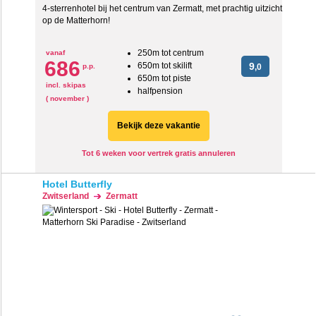
4-sterrenhotel bij het centrum van Zermatt, met prachtig uitzicht
op de Matterhorn!
250m tot centrum
vanaf
686
650m tot skilift
9
p.p.
,0
650m tot piste
incl. skipas
halfpension
( november )
Bekijk deze vakantie
Tot 6 weken voor vertrek gratis annuleren
Hotel Butterfly
Zwitserland
Zermatt