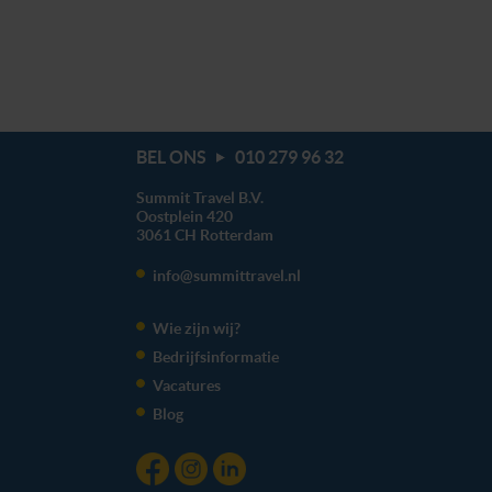
BEL ONS
010 279 96 32
Summit Travel B.V.
Oostplein 420
3061 CH
Rotterdam
info@summittravel.nl
Wie zijn wij?
Bedrijfsinformatie
Vacatures
Blog