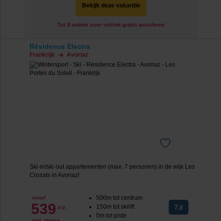
Bekijk deze vakantie
Tot 8 weken voor vertrek gratis annuleren
Résidence Electra
Frankrijk
Avoriaz
Ski-in/ski-out appartementen (max. 7 personen) in de wijk Les
Crozats in Avoriaz!
500m tot centrum
vanaf
539
150m tot skilift
7
p.p.
,8
0m tot piste
incl. skipas