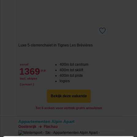
Luxe 5-sterrenchalet in Tignes Les Brévières
400m tot centrum
vanaf
1369
400m tot skilift
p.p.
400m tot piste
incl. skipas
logies
( januari )
Bekijk deze vakantie
Tot 6 weken voor vertrek gratis annuleren
Appartementen Alpin Apart
Oostenrijk
Flachau