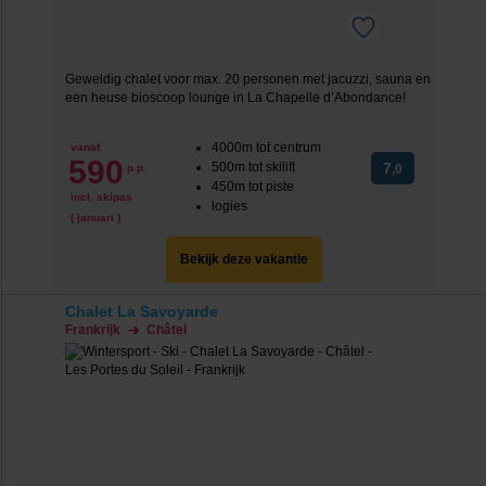
Geweldig chalet voor max. 20 personen met jacuzzi, sauna en
een heuse bioscoop lounge in La Chapelle d’Abondance!
4000m tot centrum
vanaf
590
500m tot skilift
7
p.p.
,0
450m tot piste
incl. skipas
logies
( januari )
Bekijk deze vakantie
Chalet La Savoyarde
Frankrijk
Châtel