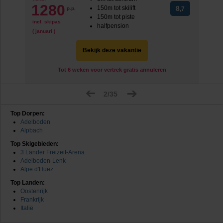
1280
150m tot skilift
8
p.p.
,7
150m tot piste
incl. skipas
halfpension
( januari )
Bekijk deze vakantie
Tot 6 weken voor vertrek gratis annuleren
2/35
Top Dorpen:
Adelboden
Alpbach
Top Skigebieden:
3 Länder Freizeit-Arena
Adelboden-Lenk
Alpe d'Huez
Top Landen:
Oostenrijk
Frankrijk
Italië