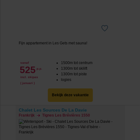
Fijn appartement in Les Gets met sauna!
1500m tot centrum
vanaf
525
1300m tot skilift
p.p.
1300m tot piste
incl. skipas
logies
( januari )
Bekijk deze vakantie
Chalet Les Sources De La Davie
Frankrijk
Tignes Les Brévières 1550