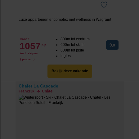
Luxe appartementencomplex met wellness in Wagrain!
800m tot centrum
vanaf
1057
600m tot skilift
9
p.p.
,0
600m tot piste
incl. skipas
logies
( januari )
Bekijk deze vakantie
Chalet La Cascade
Frankrijk
Châtel