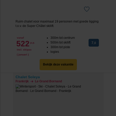
Ruim chalet voor maximaal 19 personen met goede ligging
t.o.v. de Super Châtel skilift.
300m tot centrum
vanaf
522
500m tot skilift
7
p.p.
,0
300m tot piste
incl. skipas
logies
( januari )
Bekijk deze vakantie
Chalet Soleya
Frankrijk
Le Grand Bornand