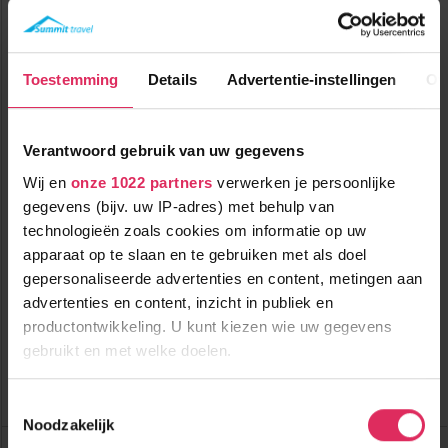
Toestemming
Details
Advertentie-instellingen
Ov
Verantwoord gebruik van uw gegevens
Wij en
onze 1022 partners
verwerken je persoonlijke
Prima appartementen, rustig gelegen, net buiten Flachau.
gegevens (bijv. uw IP-adres) met behulp van
technologieën zoals cookies om informatie op uw
apparaat op te slaan en te gebruiken met als doel
5000m tot centrum
vanaf
724
2500m tot skilift
7
p.p.
,0
gepersonaliseerde advertenties en content, metingen aan
2300m tot piste
advertenties en content, inzicht in publiek en
incl. skipas
logies
( januari )
productontwikkeling. U kunt kiezen wie uw gegevens
gebruikt en met welke doelen.
Bekijk deze vakantie
Als u het toestaat, willen we ook graag:
Tot 6 weken voor vertrek gratis annuleren
Toestemmingsselectie
Noodzakelijk
Informatie verzamelen over uw geografische
Chalets d'Emeraude