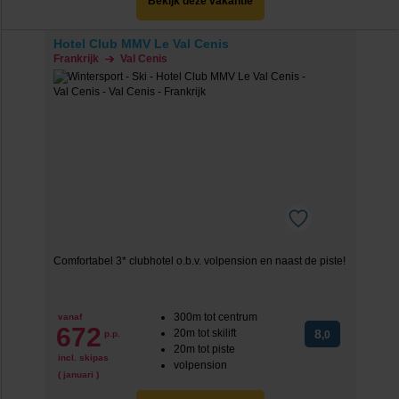
Bekijk deze vakantie
Hotel Club MMV Le Val Cenis
Frankrijk
Val Cenis
Comfortabel 3* clubhotel o.b.v. volpension en naast de piste!
300m tot centrum
vanaf
672
20m tot skilift
8
p.p.
,0
20m tot piste
incl. skipas
volpension
( januari )