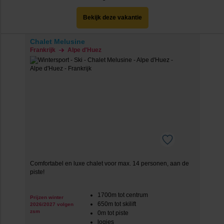
Bekijk deze vakantie
Chalet Melusine
Frankrijk
Alpe d'Huez
Comfortabel en luxe chalet voor max. 14 personen, aan de
piste!
1700m tot centrum
Prijzen winter
650m tot skilift
2026/2027 volgen
zsm
0m tot piste
logies