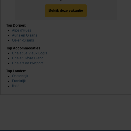
Bekijk deze vakantie
Top Dorpen:
Alpe d'Huez
Auris en Oisans
Oz-en-Oisans
Top Accommodaties:
Chalet Le Vieux Logis
Chalet Lièvre Blanc
Chalets de l'Altiport
Top Landen:
Oostenrijk
Frankrijk
Italië