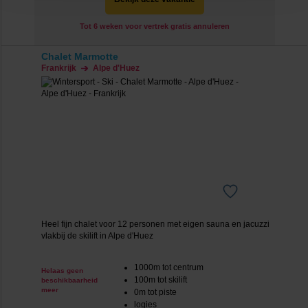
cookie aangeven of je die wel of niet wilt toestaan.
Tot 6 weken voor vertrek gratis annuleren
We werken samen met
20 derden
die uw gegevens
Chalet Marmotte
kunnen ontvangen en verwerken.
Frankrijk
Alpe d'Huez
Heel fijn chalet voor 12 personen met eigen sauna en jacuzzi
vlakbij de skilift in Alpe d'Huez
1000m tot centrum
Helaas geen
100m tot skilift
beschikbaarheid
meer
0m tot piste
logies