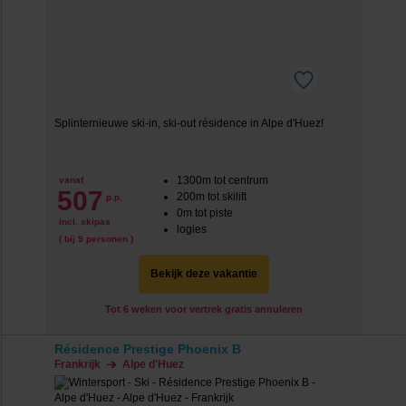
Splinternieuwe ski-in, ski-out résidence in Alpe d'Huez!
1300m tot centrum
vanaf
507
200m tot skilift
p.p.
0m tot piste
incl. skipas
logies
( bij 9 personen )
Bekijk deze vakantie
Tot 6 weken voor vertrek gratis annuleren
Résidence Prestige Phoenix B
Frankrijk
Alpe d'Huez