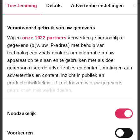
Toestemming
Details
Advertentie-instellingen
Ov
Chalet Le Vieux Logis
Frankrijk
Alpe d'Huez
Verantwoord gebruik van uw gegevens
Wij en
onze 1022 partners
verwerken je persoonlijke
gegevens (bijv. uw IP-adres) met behulp van
technologieën zoals cookies om informatie op uw
apparaat op te slaan en te gebruiken met als doel
gepersonaliseerde advertenties en content, metingen aan
advertenties en content, inzicht in publiek en
productontwikkeling. U kunt kiezen wie uw gegevens
Mooi chalet in Alpe d'Huez, direct aan de piste en met eigen
gebruikt en met welke doelen.
sauna!
150m tot centrum
Als u het toestaat, willen we ook graag:
vanaf
Toestemmingsselectie
895
0m tot skilift
p.p.
Noodzakelijk
Informatie verzamelen over uw geografische
0m tot piste
incl. skipas
locatie, die tot een paar meter nauwkeurig kan zijn
logies
( bij 9 personen )
Uw apparaat identificeren door het actief te
Voorkeuren
scannen op specifieke eigenschappen (fingerprinting)
Bekijk deze vakantie