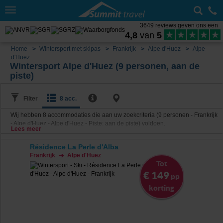
Toggle
navigation
3649 reviews geven ons een
4,8
van
5
Home
Wintersport met skipas
Frankrijk
Alpe d'Huez
Alpe
d'Huez
Wintersport Alpe d'Huez (9 personen, aan de
piste)
Filter
8 acc.
Wij hebben
8
accommodaties die aan uw zoekcriteria (9 personen - Frankrijk
- Alpe d'Huez - Alpe d'Huez - Piste: aan de piste) voldoen.
Lees meer
Résidence La Perle d'Alba
Frankrijk
Alpe d'Huez
Tot
€ 149
pp
korting