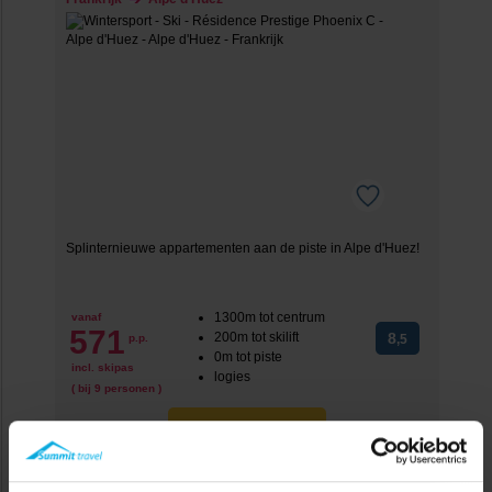
Splinternieuwe appartementen aan de piste in Alpe d'Huez!
1300m tot centrum
vanaf
571
200m tot skilift
8
p.p.
,5
0m tot piste
incl. skipas
logies
( bij 9 personen )
Bekijk deze vakantie
Tot 6 weken voor vertrek gratis annuleren