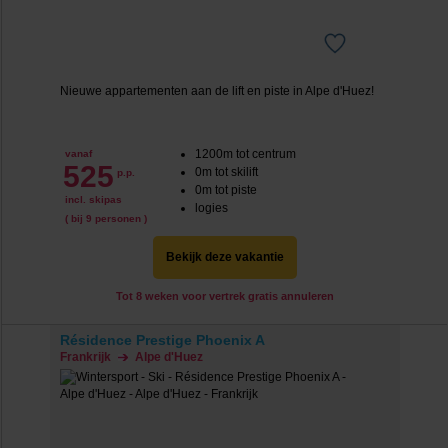
Nieuwe appartementen aan de lift en piste in Alpe d'Huez!
1200m tot centrum
vanaf
525
0m tot skilift
p.p.
0m tot piste
incl. skipas
logies
( bij 9 personen )
Bekijk deze vakantie
Tot 8 weken voor vertrek gratis annuleren
Résidence Prestige Phoenix A
Frankrijk
Alpe d'Huez