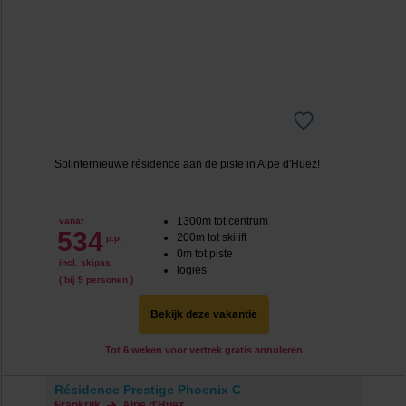
Splinternieuwe résidence aan de piste in Alpe d'Huez!
1300m tot centrum
vanaf
534
200m tot skilift
p.p.
0m tot piste
incl. skipas
logies
( bij 9 personen )
Bekijk deze vakantie
Tot 6 weken voor vertrek gratis annuleren
Résidence Prestige Phoenix C
Frankrijk
Alpe d'Huez