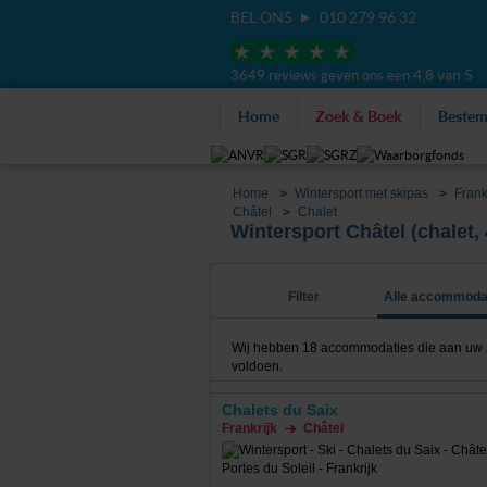
BEL ONS
010 279 96 32
4,8 van 5
3649 reviews geven ons een
Home
Zoek & Boek
Beste
Home
Wintersport met skipas
Frank
Châtel
Chalet
Wintersport Châtel (chalet,
Filter
Alle accommoda
Wij hebben
18
accommodaties die aan uw zoe
voldoen.
Chalets du Saix
Frankrijk
Châtel