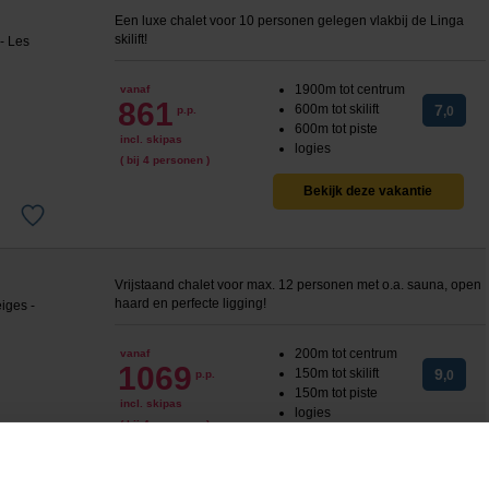
Een luxe chalet voor 10 personen gelegen vlakbij de Linga
skilift!
1900m tot centrum
vanaf
861
600m tot skilift
7
p.p.
,0
600m tot piste
incl. skipas
logies
( bij 4 personen )
Bekijk deze vakantie
Vrijstaand chalet voor max. 12 personen met o.a. sauna, open
haard en perfecte ligging!
200m tot centrum
vanaf
1069
150m tot skilift
9
p.p.
,0
150m tot piste
incl. skipas
logies
( bij 4 personen )
Bekijk deze vakantie