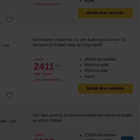
logies
( bij 4 personen )
Bekijk deze vakantie
Een modern chalet met o.a. een buiten-jacuzzi voor 15
personen in Ch
âtel, nabij de Linga skilift!
2800m tot centrum
vanaf
2411
500m tot skilift
p.p.
500m tot piste
incl. skipas
logies
( bij 4 personen )
Bekijk deze vakantie
Een ruim en knus 16-persoons chalet met sauna en buiten-
jacuzzi in Ch
âtel!
1500m tot centrum
vanaf