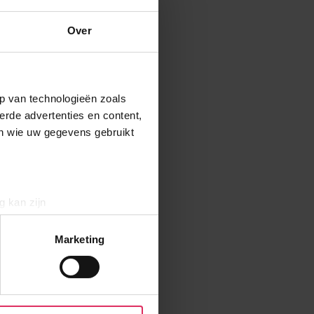
Over
p van technologieën zoals
erde advertenties en content,
en wie uw gegevens gebruikt
g kan zijn
erprinting)
t
detailgedeelte
in. U kunt uw
Marketing
aliseren, om functies voor
r jouw gebruik van onze site