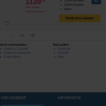
1139
1200m tot skilift
8
p.p.
,0
1200m tot piste
incl. skipas
logies
( bij 4 personen )
Bekijk deze vakantie
1/2
Top Accommodaties:
Top Landen:
Chalet La Cascade
Oostenrijk
Chalet La Savoyarde
Frankrijk
Chalet Alpina
Italië
NIEUWSBRIEF
INFORMATIE