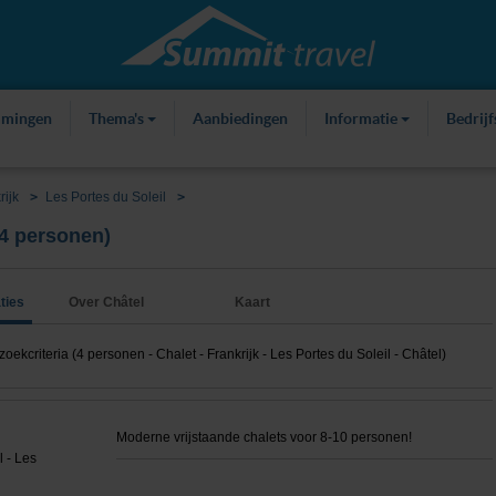
mmingen
Thema's
Aanbiedingen
Informatie
Bedrij
rijk
Les Portes du Soleil
 4 personen)
ties
Over Châtel
Kaart
kcriteria (4 personen - Chalet - Frankrijk - Les Portes du Soleil - Châtel)
Moderne vrijstaande chalets voor 8-10 personen!