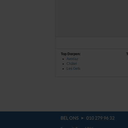
Top Dorpen:
Avoriaz
Châtel
Les Gets
BEL ONS
010 279 96 32