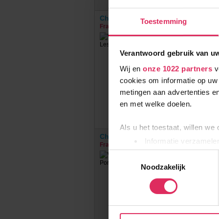
Chalet Les Tournesols
Toestemming
Frankrijk
Châtel
Verantwoord gebruik van u
Wij en
onze 1022 partners
v
cookies om informatie op uw 
metingen aan advertenties en
en met welke doelen.
Als u het toestaat, willen we
Chalet Vuargnes
Informatie verzamelen
Frankrijk
Châtel
Uw apparaat identific
Toestemmingsselectie
Lees meer over hoe uw perso
Noodzakelijk
toestemming op elk moment wi
Wij gebruiken cookies om onz
social media te bieden en om