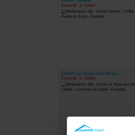
Chalet Ysaline
Frankrijk
Châtel
Chalet Le Joyau des Neiges
Frankrijk
Châtel