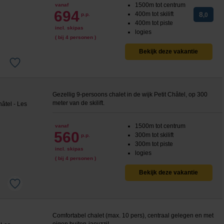
1500m tot centrum
vanaf
694
400m tot skilift
8
p.p.
,0
400m tot piste
incl. skipas
logies
( bij 4 personen )
Bekijk deze vakantie
Gezellig 9-persoons chalet in de wijk Petit Châtel, op 300
meter van de skilift.
1500m tot centrum
vanaf
560
300m tot skilift
p.p.
300m tot piste
incl. skipas
logies
( bij 4 personen )
Bekijk deze vakantie
Comfortabel chalet (max. 10 pers), centraal gelegen en met