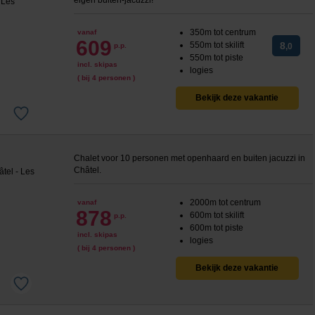
eigen buiten-jacuzzi!
350m tot centrum
vanaf
609
550m tot skilift
8
p.p.
,0
550m tot piste
incl. skipas
logies
( bij 4 personen )
Bekijk deze vakantie
Chalet voor 10 personen met openhaard en buiten jacuzzi in
Ch
âtel.
2000m tot centrum
vanaf
878
600m tot skilift
p.p.
600m tot piste
incl. skipas
logies
( bij 4 personen )
Bekijk deze vakantie