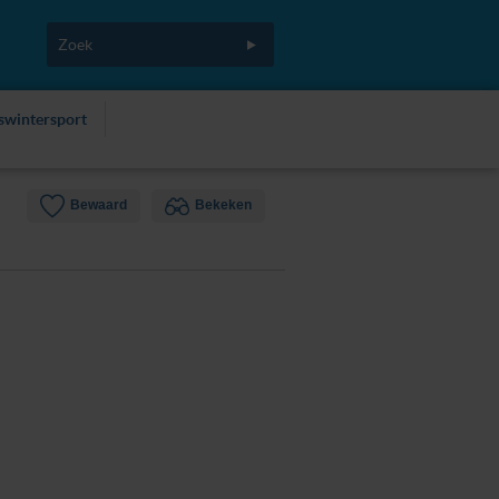
fswintersport
Bewaard
Bekeken