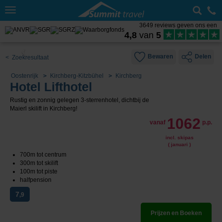
Toggle
navigation
3649 reviews geven ons een
4,8
van
5
Bewaren
Delen
< Zoekresultaat
Oostenrijk
Kirchberg-Kitzbühel
Kirchberg
Hotel Lifthotel
Rustig en zonnig gelegen 3-sterrenhotel, dichtbij de
Maierl skilift in Kirchberg!
1062
vanaf
p.p.
incl. skipas
( januari )
700m tot centrum
300m tot skilift
100m tot piste
halfpension
7
,9
Prijzen en Boeken