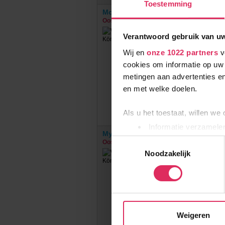
Toestemming
Mountainclub Hotel Ronach
Oostenrijk
Königsleiten
Verantwoord gebruik van u
Wij en
onze 1022 partners
v
cookies om informatie op uw 
metingen aan advertenties en
en met welke doelen.
Als u het toestaat, willen we
Informatie verzamelen
My Alpenwelt Resort
Uw apparaat identific
Toestemmingsselectie
Oostenrijk
Königsleiten
Lees meer over hoe uw perso
Noodzakelijk
€
toestemming op elk moment wi
Wij gebruiken cookies om onz
social media te bieden en om
met onze partners. We hebbe
Weigeren
combineren met andere inform