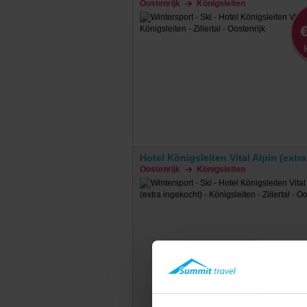
Oostenrijk
Königsleiten
€
Hotel Königsleiten Vital Alpin (extr
Oostenrijk
Königsleiten