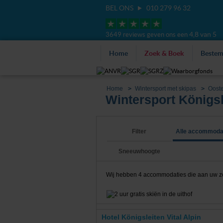
BEL ONS
010 279 96 32
4,8 van 5
3649 reviews geven ons een
Home
Zoek & Boek
Beste
Home
Wintersport met skipas
Ooste
Wintersport Königsl
Filter
Alle accommoda
Sneeuwhoogte
Wij hebben
4
accommodaties die aan uw zoekc
Hotel Königsleiten Vital Alpin