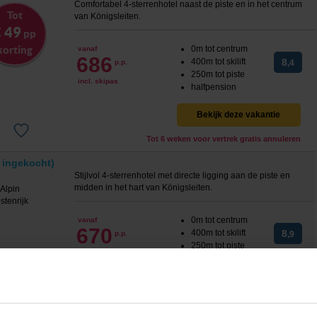
Comfortabel 4-sterrenhotel naast de piste en in het centrum
Tot
van Königsleiten.
 49
pp
korting
0m tot centrum
vanaf
686
400m tot skilift
8
p.p.
,4
250m tot piste
incl. skipas
halfpension
Bekijk deze vakantie
Tot 6 weken voor vertrek gratis annuleren
a ingekocht)
Stijlvol 4-sterrenhotel met directe ligging aan de piste en
midden in het hart van Königsleiten.
0m tot centrum
vanaf
670
400m tot skilift
8
p.p.
,9
250m tot piste
incl. skipas
halfpension
Bekijk deze vakantie
Tot 6 weken voor vertrek gratis annuleren