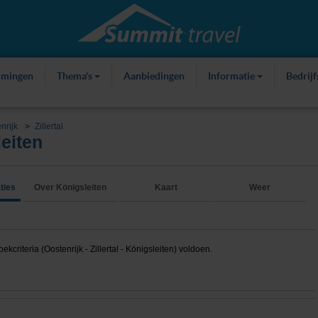
mmingen
Thema's
Aanbiedingen
Informatie
Bedrij
nrijk
Zillertal
eiten
ties
Over Königsleiten
Kaart
Weer
riteria (Oostenrijk - Zillertal - Königsleiten) voldoen.