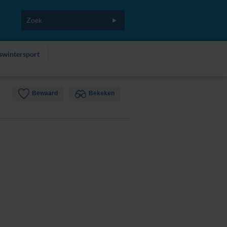
fswintersport
Bewaard
Bekeken