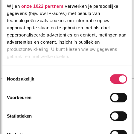
Wij en
onze 1022 partners
verwerken je persoonlijke
gegevens (bijv. uw IP-adres) met behulp van
technologieën zoals cookies om informatie op uw
Familehotel met wellness op slechts 300 meter van de piste in
Pejo Fonti!
apparaat op te slaan en te gebruiken met als doel
gepersonaliseerde advertenties en content, metingen aan
300m tot centrum
advertenties en content, inzicht in publiek en
Prijzen winter
300m tot skilift
2026/2027 volgen
productontwikkeling. U kunt kiezen wie uw gegevens
zsm
300m tot piste
gebruikt en met welke doelen.
halfpension
Bekijk deze vakantie
Als u het toestaat, willen we ook graag:
Toestemmingsselectie
Noodzakelijk
Informatie verzamelen over uw geografische
Top Dorpen:
locatie, die tot een paar meter nauwkeurig kan zijn
Andalo
Uw apparaat identificeren door het actief te
Cavedago
Voorkeuren
Dimaro
scannen op specifieke eigenschappen (fingerprinting)
Top Accommodaties:
Lees meer over hoe uw persoonlijke gegevens worden
Kristiania Pure Nature Hotel & Spa
Statistieken
verwerkt en stel uw voorkeuren in het
detailgedeelte
in.
Hotel Vioz
Hotel La Bussola
U kunt uw toestemming op elk moment wijzigen of
intrekken in de Cookieverklaring.
Top Landen: