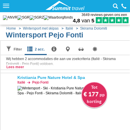
Toggle
navigation
3649 reviews geven ons een
4,8
van
5
Home
Wintersport met skipas
Italië
Skirama Dolomiti
Wintersport Pejo Fonti
Filter
2 acc.
Wij hebben
2
accommodaties die aan uw zoekcriteria (Italië - Skirama
Dolomiti - Pejo Fonti) voldoen.
Lees meer
Kristiania Pure Nature Hotel & Spa
Italië
Pejo Fonti
Tot
€ 177
pp
korting