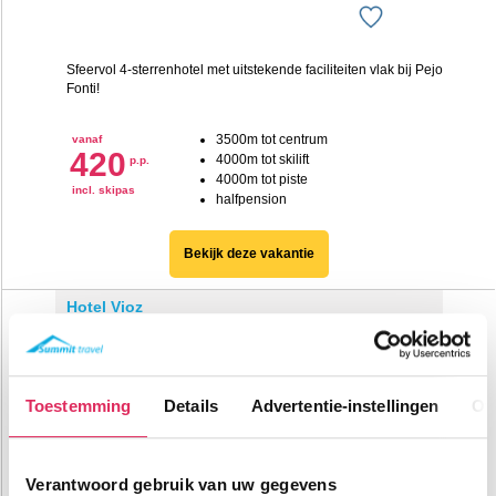
Sfeervol 4-sterrenhotel met uitstekende faciliteiten vlak bij Pejo
Fonti!
3500m tot centrum
vanaf
420
4000m tot skilift
p.p.
4000m tot piste
incl. skipas
halfpension
Bekijk deze vakantie
Hotel Vioz
Italië
Pejo Fonti
Toestemming
Details
Advertentie-instellingen
Ov
Verantwoord gebruik van uw gegevens