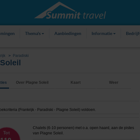
mmingen
Thema's
Aanbiedingen
Informatie
Bedrij
rijk
Paradiski
Soleil
ties
Over Plagne Soleil
Kaart
Weer
criteria (Frankrijk - Paradiski - Plagne Soleil) voldoen.
Chalets (6-10 personen) met o.a. open haard, aan de pistes
Tot
van Plagne Soleil.