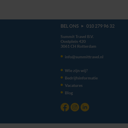
BEL ONS
010 279 96 32
Summit Travel B.V.
Oostplein 420
3061 CH
Rotterdam
info@summittravel.nl
Wie zijn wij?
Bedrijfsinformatie
Vacatures
Blog