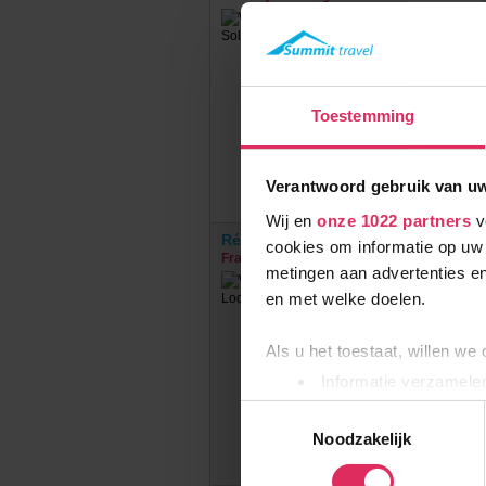
€
Toestemming
Verantwoord gebruik van u
Wij en
onze 1022 partners
v
Résidence CGH White Pearl Lodge 
cookies om informatie op uw 
Frankrijk
Plagne Soleil
metingen aan advertenties en
en met welke doelen.
€
Als u het toestaat, willen we
Informatie verzamelen
Uw apparaat identific
Toestemmingsselectie
Lees meer over hoe uw perso
Noodzakelijk
toestemming op elk moment wi