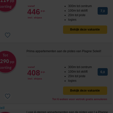
 119
pp
korting
300m tot centrum
vanaf
446
100m tot skilift
7
p.p.
,0
20m tot piste
incl. skipas
logies
Bekijk deze vakantie
Prima appartementen aan de pistes van Plagne Soleil!
Tot
 290
pp
korting
300m tot centrum
vanaf
408
100m tot skilift
6
p.p.
,8
20m tot piste
incl. skipas
logies
Bekijk deze vakantie
Tot 6 weken voor vertrek gratis annuleren
eil
Luxe 4-sterren appartementen aan de pistes van La Plagne