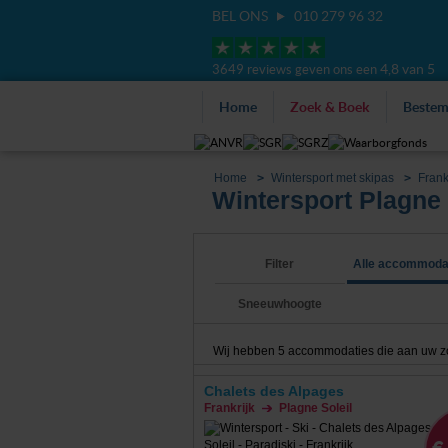
BEL ONS
010 279 96 32
4,8 van 5
3649 reviews geven ons een
Home
Zoek & Boek
Beste
Home
Wintersport met skipas
Frank
Wintersport Plagne 
Filter
Alle accommoda
Sneeuwhoogte
Wij hebben
5
accommodaties die aan uw zoek
Chalets des Alpages
Frankrijk
Plagne Soleil