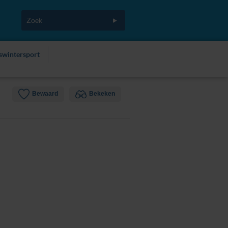
fswintersport
Bewaard
Bekeken