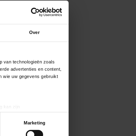
Over
p van technologieën zoals
erde advertenties en content,
en wie uw gegevens gebruikt
g kan zijn
erprinting)
t
detailgedeelte
in. U kunt uw
Marketing