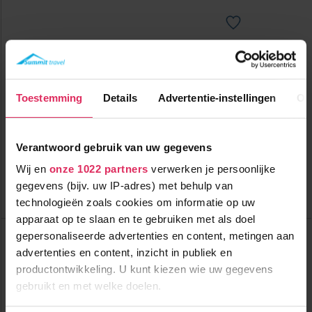
Gloednieuwe 4-sterren résidence aan de voet van de piste in
Manigod!
Toestemming
Details
Advertentie-instellingen
Ov
0m tot centrum
vanaf
739
300m tot skilift
8
p.p.
,0
0m tot piste
incl. skipas
logies
( december )
Verantwoord gebruik van uw gegevens
Wij en
onze 1022 partners
verwerken je persoonlijke
Bekijk deze vakantie
gegevens (bijv. uw IP-adres) met behulp van
Tot 6 weken voor vertrek gratis annuleren
technologieën zoals cookies om informatie op uw
apparaat op te slaan en te gebruiken met als doel
Top Dorpen:
gepersonaliseerde advertenties en content, metingen aan
La Clusaz
advertenties en content, inzicht in publiek en
Manigod
productontwikkeling. U kunt kiezen wie uw gegevens
Top Accommodaties:
gebruikt en met welke doelen.
MGM Résidences Hameau de
l’Ours
Prestige Résidence Mendi Alde