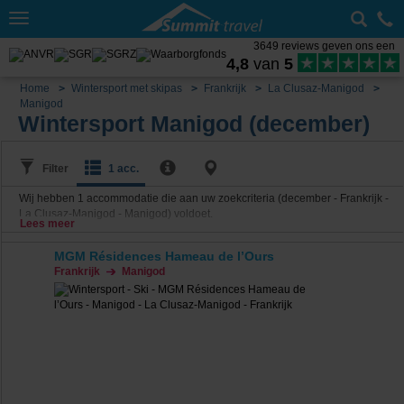
Toggle
navigation
3649 reviews geven ons een
4,8
van
5
Home
Wintersport met skipas
Frankrijk
La Clusaz-Manigod
Manigod
Wintersport Manigod (december)
Filter
1 acc.
Wij hebben
1
accommodatie die aan uw zoekcriteria (december - Frankrijk -
La Clusaz-Manigod - Manigod) voldoet.
Lees meer
MGM Résidences Hameau de l’Ours
Frankrijk
Manigod