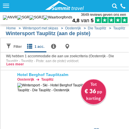
Toggle
navigation
3649 reviews geven ons een
4,8
van
5
Home
Wintersport met skipas
Oostenrijk
Die Tauplitz
Tauplitz
Wintersport Tauplitz (aan de piste)
Filter
1 acc.
Wij hebben
1
accommodatie die aan uw zoekcriteria (Oostenrijk - Die
Tauplitz - Tauplitz - Piste: aan de piste) voldoet.
Lees meer
Hotel Berghof Tauplitzalm
Oostenrijk
Tauplitz
Tot
€ 36
pp
korting