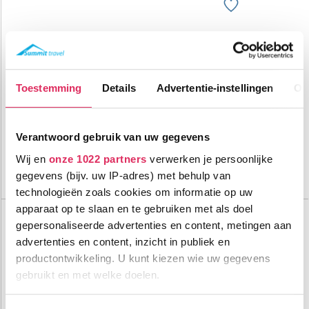
Gastvrij 3-sterrenhotel op een toplocatie bovenop de berg in
Tauplitz: ski-in/ ski-out!
16000m tot centrum
vanaf
Toestemming
Details
Advertentie-instellingen
Ov
675
0m tot skilift
7
p.p.
,7
0m tot piste
incl. skipas
halfpension
Verantwoord gebruik van uw gegevens
Bekijk deze vakantie
Wij en
onze 1022 partners
verwerken je persoonlijke
gegevens (bijv. uw IP-adres) met behulp van
Tot 6 weken voor vertrek gratis annuleren
technologieën zoals cookies om informatie op uw
apparaat op te slaan en te gebruiken met als doel
Top Dorpen:
Tauplitz
gepersonaliseerde advertenties en content, metingen aan
Alpbach
advertenties en content, inzicht in publiek en
Alpendorf
productontwikkeling. U kunt kiezen wie uw gegevens
Top Accommodaties:
gebruikt en met welke doelen.
Hotel Berghof Tauplitzalm
Hotel Alpenrose
Pension Riedlsperger
Als u het toestaat, willen we ook graag: