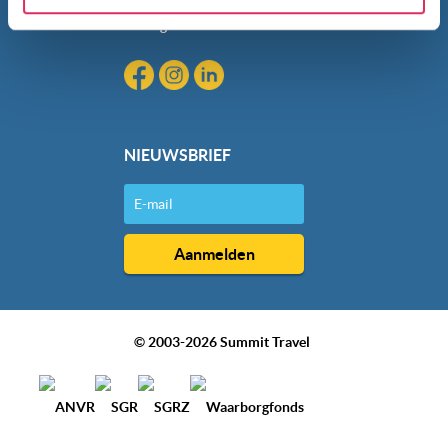
gebruik van hun services. Wil je niet dat dit gebeurt? Pas
Blog
dan hieronder jouw voorkeuren aan. Goed om te weten:
je kunt jouw voorkeuren altijd aanpassen. Klik daarvoor
op de lichtblauwe knop linksonder in beeld en kies voor
‘verander jouw toestemming’. Je kunt dan weer per type
cookie aangeven of je die wel of niet wilt toestaan.
NIEUWSBRIEF
We werken samen met
20 derden
die uw gegevens
kunnen ontvangen en verwerken.
© 2003-2026 Summit Travel