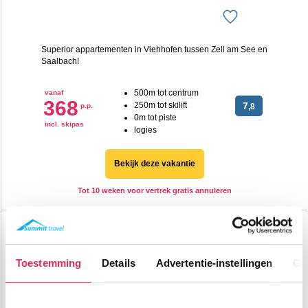
Superior appartementen in Viehhofen tussen Zell am See en
Saalbach!
500m tot centrum
vanaf
368
250m tot skilift
7
p.p.
,8
0m tot piste
incl. skipas
logies
Bekijk deze vakantie
Tot 10 weken voor vertrek gratis annuleren
AlpenParks Rehrenberg
Oostenrijk
Viehhofen
Tot
€ 134
pp
Toestemming
Details
Advertentie-instellingen
Ov
korting