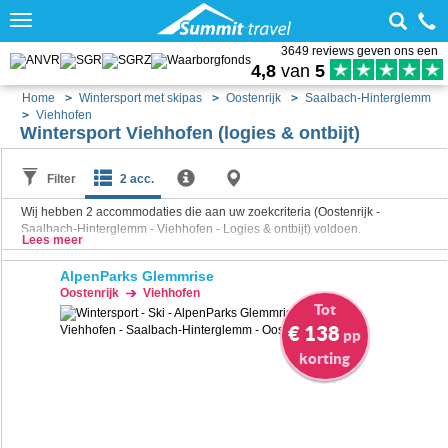
Toggle
navigation
3649 reviews geven ons een
4,8
van
5
Home
Wintersport met skipas
Oostenrijk
Saalbach-Hinterglemm
Viehhofen
Wintersport Viehhofen (logies & ontbijt)
Filter
2 acc.
Wij hebben
2
accommodaties die aan uw zoekcriteria (Oostenrijk -
Saalbach-Hinterglemm - Viehhofen - Logies & ontbijt) voldoen.
Lees meer
AlpenParks Glemmrise
Oostenrijk
Viehhofen
Tot
€ 138
pp
korting