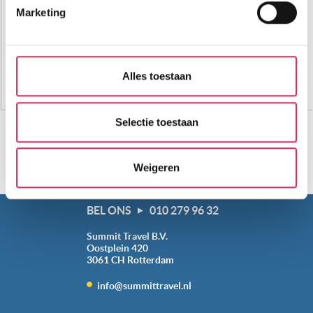
intrekken in de Cookieverklaring.
AlpenParks Glemmrise
Marketing
AlpenParks Rehrenberg
Hotel Oberwirt
Wij gebruiken cookies om onze website te laten werken,
om content en advertenties te personaliseren, om
Top Landen:
Oostenrijk
functies voor social media te bieden en om ons
Alles toestaan
Frankrijk
websiteverkeer te analyseren. Ook delen we informatie
Italië
over jouw gebruik van onze site met onze partners. We
hebben partners voor social media, adverteren en
Selectie toestaan
analyse. Onze partners kunnen deze gegevens
combineren met andere informatie die je aan ze hebt
Weigeren
verstrekt of die ze hebben verzameld op basis van jouw
gebruik van hun services. Wil je niet dat dit gebeurt? Pas
dan hieronder jouw voorkeuren aan. Goed om te weten:
BEL ONS
010 279 96 32
je kunt jouw voorkeuren altijd aanpassen. Klik daarvoor
Summit Travel B.V.
op de lichtblauwe knop linksonder in beeld en kies voor
Oostplein 420
‘verander jouw toestemming’. Je kunt dan weer per type
3061 CH
Rotterdam
cookie aangeven of je die wel of niet wilt toestaan.
info@summittravel.nl
We werken samen met
20 derden
die uw gegevens