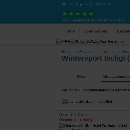
BEL ONS
010 279 96 32
4,8 van 5
3649 reviews geven ons een
Home
Zoek & Boek
Beste
Home
Wintersport met skipas
Ooste
Wintersport Ischgl (
Filter
Alle accommoda
Wij hebben
5
accommodaties die aan uw zoekc
Hotel Piz Buin
Oostenrijk
Ischgl