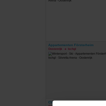
Appartementen Försterheim
Oostenrijk
Ischgl
Chalet Sofie