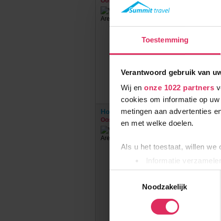
Oostenrijk
Ischgl
Toestemming
Verantwoord gebruik van u
Wij en
onze 1022 partners
v
cookies om informatie op uw 
metingen aan advertenties en
Hotel Fliana
Oostenrijk
Ischgl
en met welke doelen.
Als u het toestaat, willen we
Informatie verzamelen
Uw apparaat identific
Toestemmingsselectie
Lees meer over hoe uw perso
Noodzakelijk
toestemming op elk moment wi