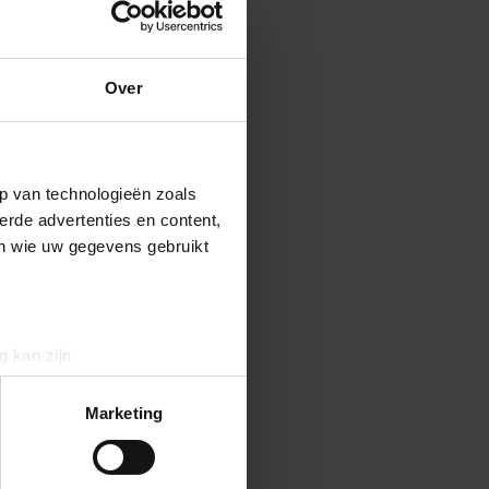
Over
p van technologieën zoals
erde advertenties en content,
en wie uw gegevens gebruikt
g kan zijn
erprinting)
t
detailgedeelte
in. U kunt uw
Marketing