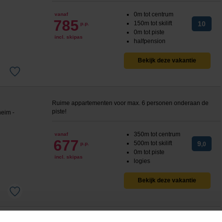
0m tot centrum
vanaf
785
150m tot skilift
10
p.p.
0m tot piste
incl. skipas
halfpension
Bekijk deze vakantie
Ruime appartementen voor max. 6 personen onderaan de
piste!
350m tot centrum
vanaf
677
500m tot skilift
9
p.p.
,0
0m tot piste
incl. skipas
logies
Bekijk deze vakantie