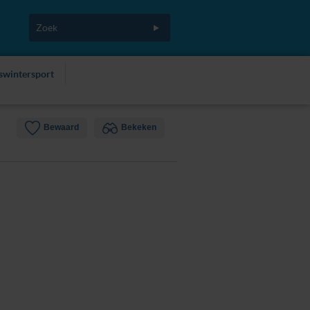
fswintersport
Bewaard
Bekeken