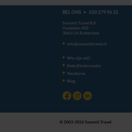
BEL ONS
010 279 96 32
Summit Travel B.V.
Oostplein 420
3061 CH
Rotterdam
info@summittravel.nl
Wie zijn wij?
Bedrijfsinformatie
Vacatures
Blog
© 2003-2026 Summit Travel