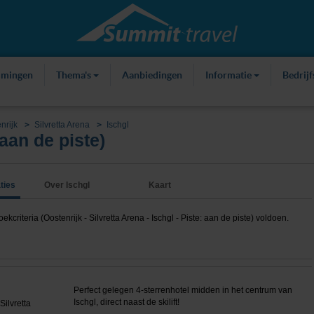
mmingen
Thema's
Aanbiedingen
Informatie
Bedrij
nrijk
Silvretta Arena
Ischgl
aan de piste)
ties
Over Ischgl
Kaart
riteria (Oostenrijk - Silvretta Arena - Ischgl - Piste: aan de piste) voldoen.
Perfect gelegen 4-sterrenhotel midden in het centrum van
Ischgl, direct naast de skilift!