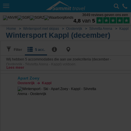
Toggle
navigation
3649 reviews geven ons een
4,8
van
5
Home
Wintersport met skipas
Oostenrijk
Silvretta Arena
Kappl
Wintersport Kappl (december)
Filter
5 acc.
Wij hebben
5
accommodaties die aan uw zoekcriteria (december -
Oostenrijk - Silvretta Arena - Kappl) voldoen.
Lees meer
Apart Zoey
Oostenrijk
Kappl