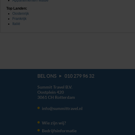
Appartementen Mattle
Top Landen:
Oostenrijk
Frankrijk
Italië
BEL ONS
010 279 96 32
Summit Travel B.V.
Oostplein 420
3061 CH
Rotterdam
info@summittravel.nl
Wie zijn wij?
Bedrijfsinformatie