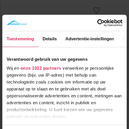
Authentiek 4-sterrenhotel met wellness in het centrum van
Kappl!
Toestemming
Details
Advertentie-instellingen
Ov
50m tot centrum
vanaf
815
1100m tot skilift
p.p.
500m tot piste
incl. skipas
halfpension
Verantwoord gebruik van uw gegevens
( december )
Wij en
onze 1022 partners
verwerken je persoonlijke
Bekijk deze vakantie
gegevens (bijv. uw IP-adres) met behulp van
technologieën zoals cookies om informatie op uw
Huber Apartments
apparaat op te slaan en te gebruiken met als doel
Oostenrijk
Kappl
gepersonaliseerde advertenties en content, metingen aan
advertenties en content, inzicht in publiek en
productontwikkeling. U kunt kiezen wie uw gegevens
gebruikt en met welke doelen.