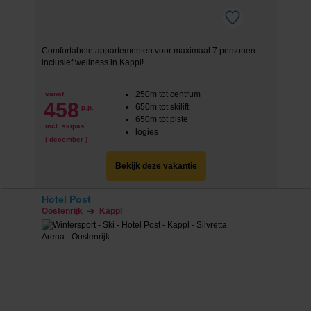
Comfortabele appartementen voor maximaal 7 personen
inclusief wellness in Kappl!
250m tot centrum
vanaf
458
650m tot skilift
p.p.
650m tot piste
incl. skipas
logies
( december )
Bekijk deze vakantie
Hotel Post
Oostenrijk
Kappl