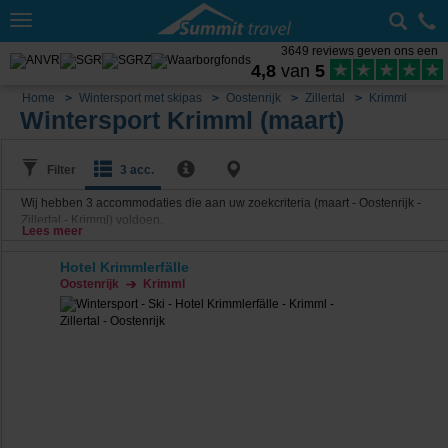
Toggle
navigation
3649 reviews geven ons een
4,8
van
5
Home
Wintersport met skipas
Oostenrijk
Zillertal
Krimml
Wintersport Krimml (maart)
Filter
3 acc.
Wij hebben
3
accommodaties die aan uw zoekcriteria (maart - Oostenrijk -
Zillertal - Krimml) voldoen.
Lees meer
Hotel Krimmlerfälle
Oostenrijk
Krimml