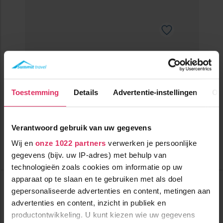
Sfeervol 4-sterrenhotel met een prachtig uitzicht op de
watervallen en een ruime wellness!
200m tot centrum
vanaf
Toestemming
Details
Advertentie-instellingen
Ov
507
8000m tot skilift
8
p.p.
,5
8000m tot piste
incl. skipas
halfpension
( maart )
Verantwoord gebruik van uw gegevens
Bekijk deze vakantie
Wij en
onze 1022 partners
verwerken je persoonlijke
gegevens (bijv. uw IP-adres) met behulp van
Tot 6 weken voor vertrek gratis annuleren
technologieën zoals cookies om informatie op uw
Hotel Post
apparaat op te slaan en te gebruiken met als doel
Oostenrijk
Krimml
gepersonaliseerde advertenties en content, metingen aan
Tot
advertenties en content, inzicht in publiek en
€ 57
pp
productontwikkeling. U kunt kiezen wie uw gegevens
korting