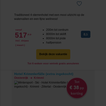
Traditioneel 4-sterrenhotel met een mooi uitzicht op de
watervallen en een fijne wellness!
200m tot centrum
vanaf
517
8000m tot skilift
8
p.p.
,5
8000m tot piste
incl. skipas
halfpension
( maart )
Bekijk deze vakantie
Tot 6 weken voor vertrek gratis annuleren
Hotel Krimmlerfälle (extra ingekocht)
Oostenrijk
Krimml
Tot
€ 38
pp
korting