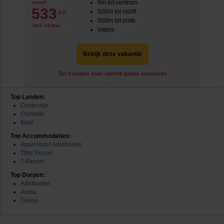
0m tot centrum
vanaf
533
500m tot skilift
p.p.
500m tot piste
incl. skipas
logies
Bekijk deze vakantie
Tot 6 weken voor vertrek gratis annuleren
Top Landen:
Oostenrijk
Frankrijk
Italië
Top Accommodaties:
Apart Hotel Adelboden
Titlis Resort
T-Resort
Top Dorpen:
Adelboden
Arosa
Davos