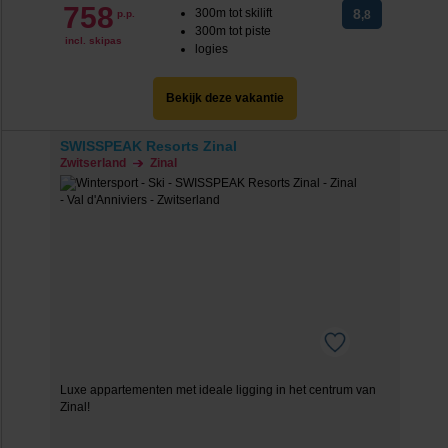
758
300m tot skilift
8
p.p.
,8
300m tot piste
incl. skipas
logies
Bekijk deze vakantie
SWISSPEAK Resorts Zinal
Zwitserland
Zinal
Luxe appartementen met ideale ligging in het centrum van
Zinal!