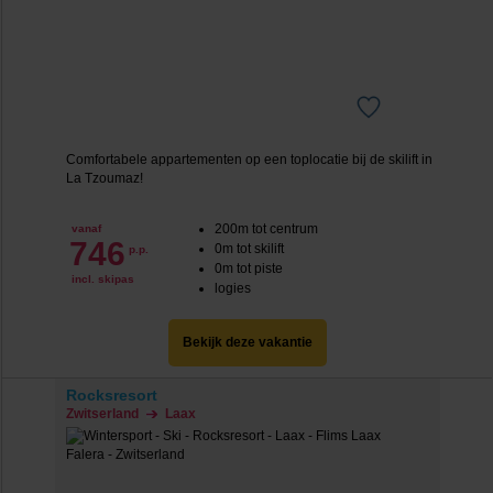
Comfortabele appartementen op een toplocatie bij de skilift in
La Tzoumaz!
200m tot centrum
vanaf
746
0m tot skilift
p.p.
0m tot piste
incl. skipas
logies
Bekijk deze vakantie
Rocksresort
Zwitserland
Laax