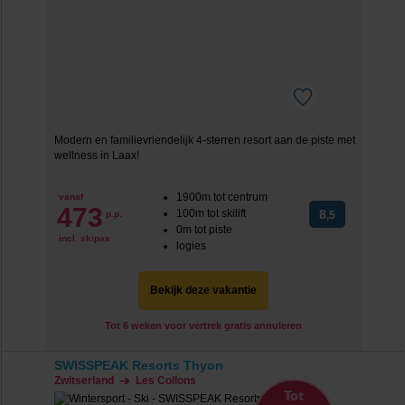
Modern en familievriendelijk 4-sterren resort aan de piste met
wellness in Laax!
1900m tot centrum
vanaf
473
100m tot skilift
8
p.p.
,5
0m tot piste
incl. skipas
logies
Bekijk deze vakantie
Tot 6 weken voor vertrek gratis annuleren
SWISSPEAK Resorts Thyon
Zwitserland
Les Collons
Tot