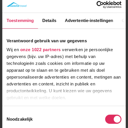
SWISSPEAK Resorts Meiringen
Zwitserland
Meiringen
Tot
€ 148
pp
Toestemming
Details
Advertentie-instellingen
Ov
korting
Verantwoord gebruik van uw gegevens
Wij en
onze 1022 partners
verwerken je persoonlijke
gegevens (bijv. uw IP-adres) met behulp van
technologieën zoals cookies om informatie op uw
apparaat op te slaan en te gebruiken met als doel
Luxe appartementencomplex met een ideale locatie in
Meiringen!
gepersonaliseerde advertenties en content, metingen aan
advertenties en content, inzicht in publiek en
100m tot centrum
vanaf
productontwikkeling. U kunt kiezen wie uw gegevens
336
600m tot skilift
8
p.p.
,3
gebruikt en met welke doelen.
600m tot piste
incl. skipas
logies
Als u het toestaat, willen we ook graag:
Toestemmingsselectie
Bekijk deze vakantie
Noodzakelijk
Informatie verzamelen over uw geografische
locatie, die tot een paar meter nauwkeurig kan zijn