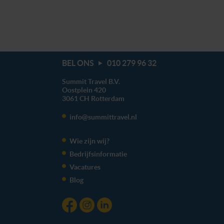
BEL ONS
010 279 96 32
Summit Travel B.V.
Oostplein 420
3061 CH
Rotterdam
info@summittravel.nl
Wie zijn wij?
Bedrijfsinformatie
Vacatures
Blog