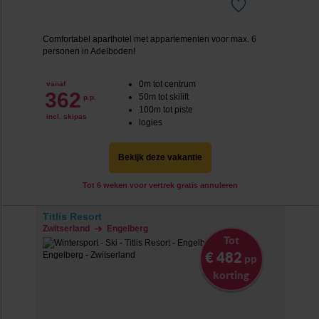
Comfortabel aparthotel met appartementen voor max. 6
personen in Adelboden!
0m tot centrum
vanaf
362
50m tot skilift
p.p.
100m tot piste
incl. skipas
logies
Bekijk deze vakantie
Tot 6 weken voor vertrek gratis annuleren
Titlis Resort
Zwitserland
Engelberg
Tot
€ 482
pp
korting