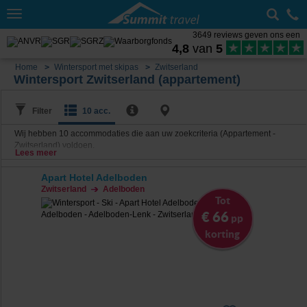
Toggle
navigation
3649 reviews geven ons een
4,8
van
5
Home
Wintersport met skipas
Zwitserland
Wintersport Zwitserland (appartement)
Filter
10 acc.
Wij hebben
10
accommodaties die aan uw zoekcriteria (Appartement -
Zwitserland) voldoen.
Lees meer
Apart Hotel Adelboden
Zwitserland
Adelboden
Tot
€ 66
pp
korting