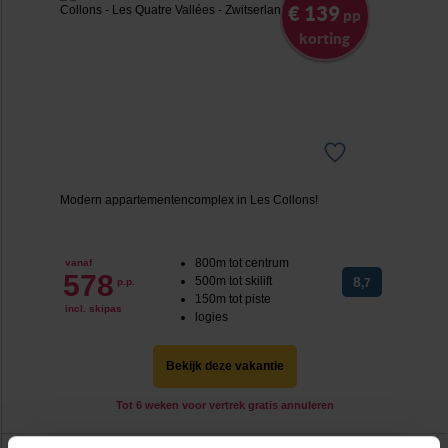
€ 139
pp
korting
Modern appartementencomplex in Les Collons!
800m tot centrum
vanaf
578
500m tot skilift
8
p.p.
,7
150m tot piste
incl. skipas
logies
Bekijk deze vakantie
Tot 6 weken voor vertrek gratis annuleren