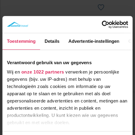
Luxe appartementencomplex gelegen tegenover de skilift in
Vercorin, met ski-in, ski-out!
Toestemming
Details
Advertentie-instellingen
Ov
500m tot centrum
vanaf
455
20m tot skilift
9
p.p.
,0
0m tot piste
incl. skipas
logies
Verantwoord gebruik van uw gegevens
Wij en
onze 1022 partners
verwerken je persoonlijke
Bekijk deze vakantie
gegevens (bijv. uw IP-adres) met behulp van
Tot 6 weken voor vertrek gratis annuleren
technologieën zoals cookies om informatie op uw
apparaat op te slaan en te gebruiken met als doel
Top Dorpen:
gepersonaliseerde advertenties en content, metingen aan
Vercorin
advertenties en content, inzicht in publiek en
Zinal
Adelboden
productontwikkeling. U kunt kiezen wie uw gegevens
Top Accommodaties:
gebruikt en met welke doelen.
SWISSPEAK Resorts Vercorin
SWISSPEAK Resorts Zinal