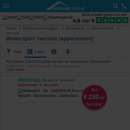
Toggle
navigation
3649 reviews geven ons een
4,8
van
5
Home
Wintersport met skipas
Zwitserland
Val d'Anniviers
Vercorin
Wintersport Vercorin (appartement)
Filter
1 acc.
Wij hebben
1
accommodatie die aan uw zoekcriteria (Appartement -
Zwitserland - Val d'Anniviers - Vercorin) voldoet.
Lees meer
SWISSPEAK Resorts Vercorin
Zwitserland
Vercorin
Tot
€ 210
pp
korting