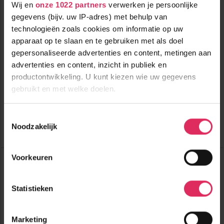
Wij en
onze 1022 partners
verwerken je persoonlijke
gegevens (bijv. uw IP-adres) met behulp van
technologieën zoals cookies om informatie op uw
apparaat op te slaan en te gebruiken met als doel
Traditioneel chalet middenin het skigebied, op 1500 meter
gepersonaliseerde advertenties en content, metingen aan
hoogte, voor 10 personen!
advertenties en content, inzicht in publiek en
productontwikkeling. U kunt kiezen wie uw gegevens
3000m tot centrum
vanaf
1004
gebruikt en met welke doelen.
1700m tot skilift
8
p.p.
,0
0m tot piste
incl. skipas
logies
Als u het toestaat, willen we ook graag:
( bij 9 personen )
Toestemmingsselectie
Noodzakelijk
Informatie verzamelen over uw geografische
Bekijk deze vakantie
locatie, die tot een paar meter nauwkeurig kan zijn
Uw apparaat identificeren door het actief te
Voorkeuren
Top Dorpen:
scannen op specifieke eigenschappen (fingerprinting)
Fieberbrunn
Hinterglemm
Lees meer over hoe uw persoonlijke gegevens worden
Leogang
Statistieken
verwerkt en stel uw voorkeuren in het
detailgedeelte
in.
Top Accommodaties:
U kunt uw toestemming op elk moment wijzigen of
Chalet Bachalm 1802
intrekken in de Cookieverklaring.
Chalet Bachalm 2006
Marketing
Chalet Bachgut 2