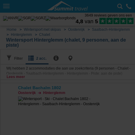
Toggle
navigation
3649 reviews geven ons een
4,8
van
5
Home
Wintersport met skipas
Oostenrijk
Saalbach-Hinterglemm
Hinterglemm
Chalet
Wintersport Hinterglemm (chalet, 9 personen, aan de
piste)
Filter
2 acc.
Wij hebben
2
accommodaties die aan uw zoekcriteria (9 personen - Chalet -
Oostenrijk - Saalbach-Hinterglemm - Hinterglemm - Piste: aan de piste)
Lees meer
voldoen.
Chalet Bachalm 1802
Oostenrijk
Hinterglemm