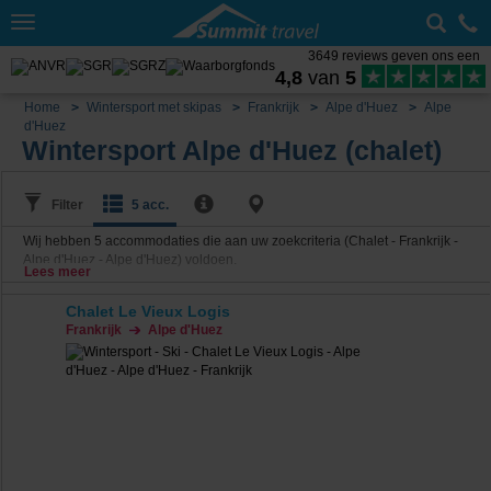
Toggle
navigation
3649 reviews geven ons een
4,8
van
5
Home
Wintersport met skipas
Frankrijk
Alpe d'Huez
Alpe
d'Huez
Wintersport Alpe d'Huez (chalet)
Filter
5 acc.
Wij hebben
5
accommodaties die aan uw zoekcriteria (Chalet - Frankrijk -
Alpe d'Huez - Alpe d'Huez) voldoen.
Lees meer
Chalet Le Vieux Logis
Frankrijk
Alpe d'Huez