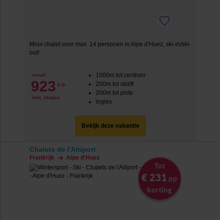
Mooi chalet voor max. 14 personen in Alpe d'Huez, ski-in/ski-
out!
1000m tot centrum
vanaf
923
200m tot skilift
p.p.
200m tot piste
incl. skipas
logies
Bekijk deze vakantie
Chalets de l'Altiport
Frankrijk
Alpe d'Huez
Tot
€ 231
pp
korting