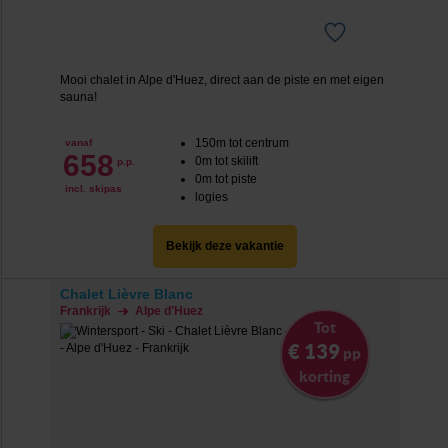
Mooi chalet in Alpe d'Huez, direct aan de piste en met eigen
sauna!
150m tot centrum
vanaf
658
0m tot skilift
p.p.
0m tot piste
incl. skipas
logies
Bekijk deze vakantie
Chalet Lièvre Blanc
Frankrijk
Alpe d'Huez
Tot
€ 139
pp
korting