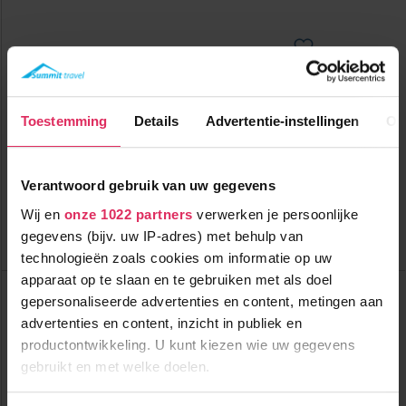
Ruime, deels vrijstaande, deels 2 onder 1 kap chalets aan de
pistes van Alpe d'Huez.
Toestemming
Details
Advertentie-instellingen
Ov
1900m tot centrum
vanaf
548
150m tot skilift
7
p.p.
,6
150m tot piste
Verantwoord gebruik van uw gegevens
incl. skipas
logies
Wij en
onze 1022 partners
verwerken je persoonlijke
gegevens (bijv. uw IP-adres) met behulp van
Bekijk deze vakantie
technologieën zoals cookies om informatie op uw
apparaat op te slaan en te gebruiken met als doel
Chalet Marmotte
gepersonaliseerde advertenties en content, metingen aan
Frankrijk
Alpe d'Huez
advertenties en content, inzicht in publiek en
productontwikkeling. U kunt kiezen wie uw gegevens
gebruikt en met welke doelen.