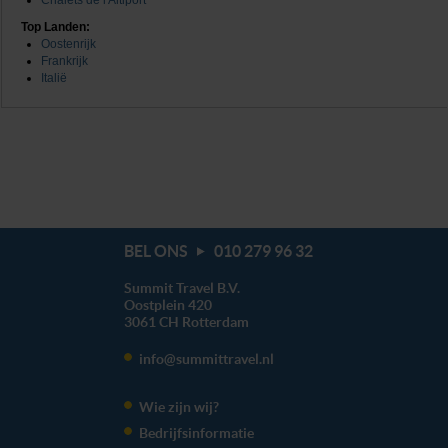
Chalets de l'Altiport
Top Landen:
Oostenrijk
Frankrijk
Italië
BEL ONS
010 279 96 32
Summit Travel B.V.
Oostplein 420
3061 CH
Rotterdam
info@summittravel.nl
Wie zijn wij?
Bedrijfsinformatie